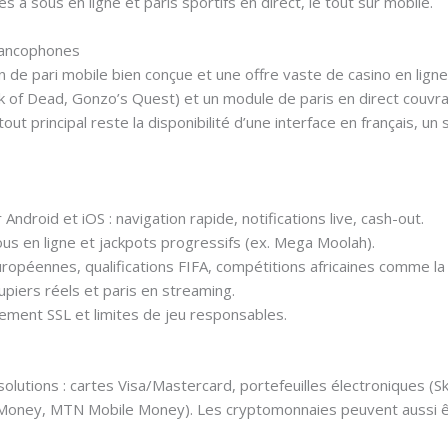
es à sous en ligne et paris sportifs en direct, le tout sur mobile.
francophones
de pari mobile bien conçue et une offre vaste de casino en ligne 
of Dead, Gonzo’s Quest) et un module de paris en direct couvrant
out principal reste la disponibilité d’une interface en français, un
Android et iOS : navigation rapide, notifications live, cash-out.
us en ligne et jackpots progressifs (ex. Mega Moolah).
européennes, qualifications FIFA, compétitions africaines comme la
upiers réels et paris en streaming.
frement SSL et limites de jeu responsables.
olutions : cartes Visa/Mastercard, portefeuilles électroniques (Skr
l Money, MTN Mobile Money). Les cryptomonnaies peuvent aussi êt