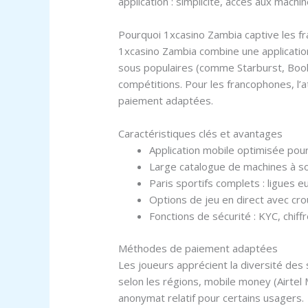
application : simplicité, accès aux machin
Pourquoi 1xcasino Zambia captive les 
1xcasino Zambia combine une application 
sous populaires (comme Starburst, Book 
compétitions. Pour les francophones, l’at
paiement adaptées.
Caractéristiques clés et avantages
Application mobile optimisée pour 
Large catalogue de machines à so
Paris sportifs complets : ligues 
Options de jeu en direct avec cro
Fonctions de sécurité : KYC, chif
Méthodes de paiement adaptées
Les joueurs apprécient la diversité des s
selon les régions, mobile money (Airte
anonymat relatif pour certains usagers.