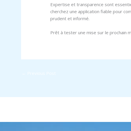
Expertise et transparence sont essentiell
cherchez une application fiable pour com
prudent et informé.
Prêt à tester une mise sur le prochain m
←
Previous Post