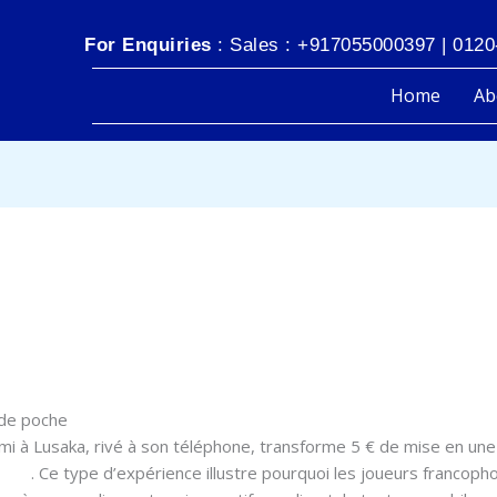
For Enquiries
: Sales : +917055000397 | 0120
Home
Ab
.com
 de poche
mi à Lusaka, rivé à son téléphone, transforme 5 € de mise en une
mbia
. Ce type d’expérience illustre pourquoi les joueurs francoph