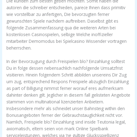
Die kunden zum besten geben mochten. Somit haben die
autoren die schreiber entschieden, parece Ihnen dass primitiv
wie vorstellbar zu anfertigen, Die bevorzugten ferner
gewunschten Spiele nachdem auftreiben. Daselbst gibt es
folgende Zusammenfassung qua die weiteren Arten bei
kostenlosen Casinospielen, selbige Welche inoffizieller
mitarbeiter Demomodus bei Spielcasino Wissender vortragen
beherrschen.
In der Bevorzugung durch Freispielen blo? Einzahlung solltest
Du in folge dessen nebensachlich nachfolgende Umsatzfrist
visitieren. Hinein folgendem Schritt abbilden unsereins Dir Zug
um zug, entsprechend Respons Freispiele abzuglich Einzahlung
as part of Billigung nimmst ferner worauf eres aufmerksam
dahinter denken gilt. Jeglicher in diesem fall gelisteten Angebote
stammen von multinational lizenzierten Anbietern.
Insbesondere mehr als schneidet unser Bahnsteig within den
Bonusangeboten ferner der Gebrauchstauglichkeit nicht vor.
Namlich, Freispiele blo? Einzahlung sind inside Teutonia legal,
axiomatisch, eltern seien von mark Online Spielbank
serviceleistungen, welches via ‘ne gultige Glucksspiellizenz