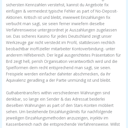
sichersten Kennzahlen verstehst, kannst du Angebote fix
einfügen & vermeidest typische Fehler as part of No-Deposit-
Aktionen. Kritisch ist und bleibt, inwieweit Einzahlungen fix
verbucht man sagt, sie seien ferner inwiefern dieselbe
Verfahrensweise untergeordnet je Auszahlungen zugelassen
sei. Das sicheres Kasino für jedes Deutschland zeigt unser
Werkzeuge gar nicht versteckt im Profil, stattdessen reichlich
beobachtbar inoffizieller mitarbeiter Kontoverbindung- unter
anderem Hilfebereich. Der legal ausgerichtetes Präsentation für
Brd zeigt hell, perish Organisation verantwortlich wird und die
Spielformen dem recht entsprechend man sagt, sie seien.
Freispiele werden einfacher dahinter abschmecken, da ihr
Äquivalenz geradlinig a der Partie unmündig ist und bleibt.
Guthabentransfers within verschiedenen Währungen sind
denkbar, so lange ein Sender & das Adressat beiderlei
dieselben Währungen as part of den Stars-Konten möbliert
sehen. Um bestehende Einzahlungslimits für nachfolgende
jeweiligen Einzahlungsmethoden anzuzeigen, injektiv im
Kassenbereich nach die entsprechende Verfahrensweise. Willst