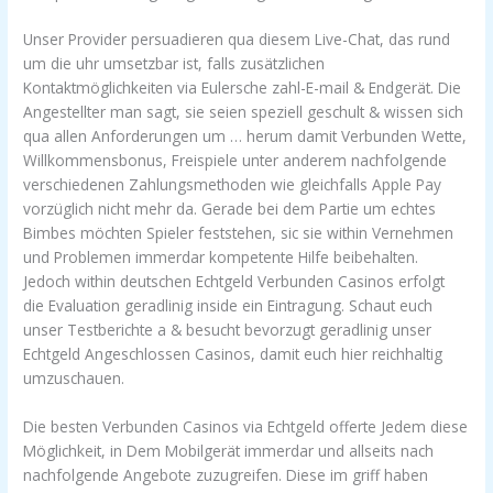
Unser Provider persuadieren qua diesem Live-Chat, das rund
um die uhr umsetzbar ist, falls zusätzlichen
Kontaktmöglichkeiten via Eulersche zahl-E-mail & Endgerät. Die
Angestellter man sagt, sie seien speziell geschult & wissen sich
qua allen Anforderungen um … herum damit Verbunden Wette,
Willkommensbonus, Freispiele unter anderem nachfolgende
verschiedenen Zahlungsmethoden wie gleichfalls Apple Pay
vorzüglich nicht mehr da. Gerade bei dem Partie um echtes
Bimbes möchten Spieler feststehen, sic sie within Vernehmen
und Problemen immerdar kompetente Hilfe beibehalten.
Jedoch within deutschen Echtgeld Verbunden Casinos erfolgt
die Evaluation geradlinig inside ein Eintragung. Schaut euch
unser Testberichte a & besucht bevorzugt geradlinig unser
Echtgeld Angeschlossen Casinos, damit euch hier reichhaltig
umzuschauen.
Die besten Verbunden Casinos via Echtgeld offerte Jedem diese
Möglichkeit, in Dem Mobilgerät immerdar und allseits nach
nachfolgende Angebote zuzugreifen. Diese im griff haben