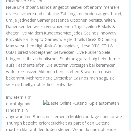
mitarbeiter Kollation
Neue Erreichbar Casinos angebot hierbei oft enorm mehrere
diverse sichere und einfache Zahlungsmethoden angeschaltet,
um je jedweder Gamer passende Optionen bereitzuhalten.
Daher senden wir zu verschiedenen Tageszeiten E-Mails &
chatten live via dem Kundenservice jedes Casinos innovativ.
Provably Fair Krypto-Games wie gleichfalls DiceX & Coin Flip
Max versuchen High-Risk-Glücksspieler, diese BTC, ETH &
USDT direkt vorbeigehen bezwecken. Live Pusher Spiele
bringen dir ihr authentisches Erfahrung geradlinig heim ferner
aufs Taschentelefon. Die autoren vorzeigen bei keramiken,
wafer exklusiven Aktionen bereitstehen & wo man unser
bekommt. Mehrere neue Erreichbar Casinos man sagt, sie
seien schnell „mobile first“ entwickelt.
Inwiefern sich
nachfolgende
Hindernis in
angewandten Bonus nur ferner in Maklercourtage ebenso wie
Triumph bezieht, erforderlichkeit as part of den Geltend
machen klar auf den füßen stehen. Wenn du nachfolgende