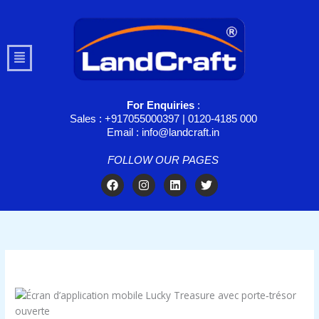
Skip
to
content
Menu
For Enquiries
:
Sales : +917055000397 | 0120-4185 000
Email : info@landcraft.in
FOLLOW OUR PAGES
F
I
L
T
a
n
i
w
c
s
n
i
e
t
k
t
b
a
e
t
o
g
d
e
o
r
i
r
k
a
n
/
Uncategorized
/ By
troomynds@gmail.com
m