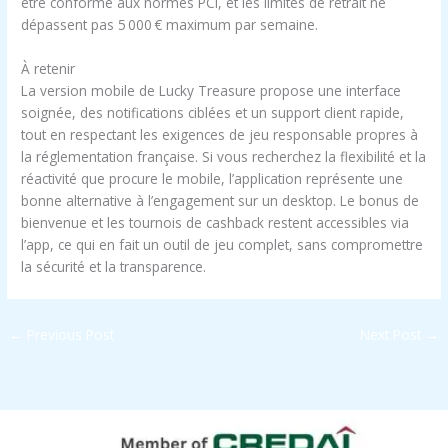
être conforme aux normes PCI, et les limites de retrait ne
dépassent pas 5 000 € maximum par semaine.
À retenir
La version mobile de Lucky Treasure propose une interface
soignée, des notifications ciblées et un support client rapide,
tout en respectant les exigences de jeu responsable propres à
la réglementation française. Si vous recherchez la flexibilité et la
réactivité que procure le mobile, l’application représente une
bonne alternative à l’engagement sur un desktop. Le bonus de
bienvenue et les tournois de cashback restent accessibles via
l’app, ce qui en fait un outil de jeu complet, sans compromettre
la sécurité et la transparence.
←
Previous Post
Next Post
→