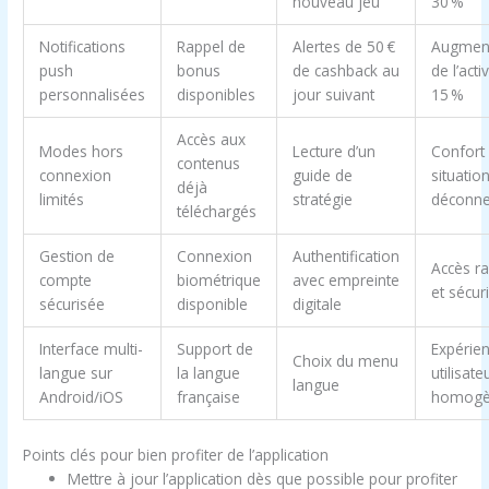
nouveau jeu
30 %
Notifications
Rappel de
Alertes de 50 €
Augment
push
bonus
de cashback au
de l’acti
personnalisées
disponibles
jour suivant
15 %
Accès aux
Modes hors
Lecture d’un
Confort
contenus
connexion
guide de
situatio
déjà
limités
stratégie
déconne
téléchargés
Gestion de
Connexion
Authentification
Accès r
compte
biométrique
avec empreinte
et sécur
sécurisée
disponible
digitale
Interface multi-
Support de
Expérie
Choix du menu
langue sur
la langue
utilisate
langue
Android/iOS
française
homogè
Points clés pour bien profiter de l’application
Mettre à jour l’application dès que possible pour profiter