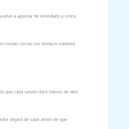
 vuelve a apostar de inmediato o retira
 en rondas cortas con tiempos mínimos
ando que cada sesión dure menos de diez
cador dejará de subir antes de que