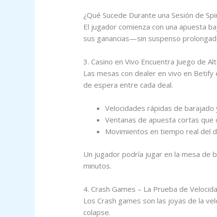
¿Qué Sucede Durante una Sesión de Spi
El jugador comienza con una apuesta baj
sus ganancias—sin suspenso prolongad
3. Casino en Vivo Encuentra Juego de Al
Las mesas con dealer en vivo en Betify
de espera entre cada deal.
Velocidades rápidas de barajado 
Ventanas de apuesta cortas que 
Movimientos en tiempo real del d
Un jugador podría jugar en la mesa de 
minutos.
4. Crash Games – La Prueba de Velocida
Los Crash games son las joyas de la vel
colapse.