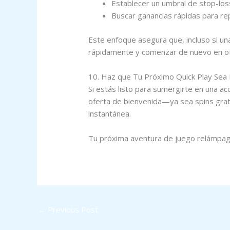
Establecer un umbral de stop-los
Buscar ganancias rápidas para re
Este enfoque asegura que, incluso si u
rápidamente y comenzar de nuevo en otr
10. Haz que Tu Próximo Quick Play Sea
Si estás listo para sumergirte en una ac
oferta de bienvenida—ya sea spins gra
instantánea.
Tu próxima aventura de juego relámpag
←
Previous Post