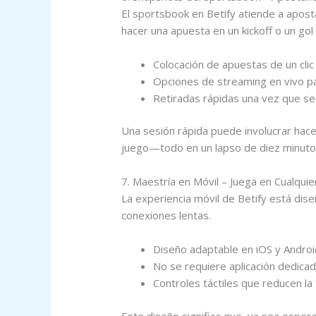
El sportsbook en Betify atiende a apost
hacer una apuesta en un kickoff o un go
Colocación de apuestas de un clic
Opciones de streaming en vivo p
Retiradas rápidas una vez que se
Una sesión rápida puede involucrar hace
juego—todo en un lapso de diez minuto
7. Maestría en Móvil – Juega en Cualqui
La experiencia móvil de Betify está dise
conexiones lentas.
Diseño adaptable en iOS y Androi
No se requiere aplicación dedic
Controles táctiles que reducen la 
Este diseño significa que, ya sea esper