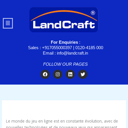
Skip
to
content
Menu
For Enquiries
:
Sales : +917055000397 | 0120-4185 000
Email : info@landcraft.in
FOLLOW OUR PAGES
F
I
L
T
a
n
i
w
c
s
n
i
e
t
k
t
b
a
e
t
o
g
d
e
o
r
i
r
k
a
n
/
Uncategorized
/ By
troomynds@gmail.com
m
Le monde du jeu en ligne est en constante évolution, avec de
nouvelles technologies et de nouveaux jeux qui apparaissent