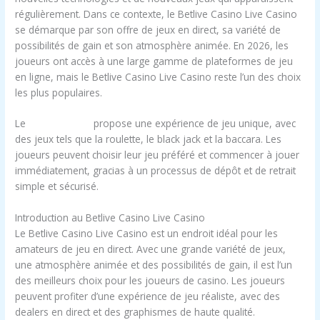
régulièrement. Dans ce contexte, le Betlive Casino Live Casino
se démarque par son offre de jeux en direct, sa variété de
possibilités de gain et son atmosphère animée. En 2026, les
joueurs ont accès à une large gamme de plateformes de jeu
en ligne, mais le Betlive Casino Live Casino reste l’un des choix
les plus populaires.
Le
Betlive casino
propose une expérience de jeu unique, avec
des jeux tels que la roulette, le black jack et la baccara. Les
joueurs peuvent choisir leur jeu préféré et commencer à jouer
immédiatement, gracias à un processus de dépôt et de retrait
simple et sécurisé.
Introduction au Betlive Casino Live Casino
Le Betlive Casino Live Casino est un endroit idéal pour les
amateurs de jeu en direct. Avec une grande variété de jeux,
une atmosphère animée et des possibilités de gain, il est l’un
des meilleurs choix pour les joueurs de casino. Les joueurs
peuvent profiter d’une expérience de jeu réaliste, avec des
dealers en direct et des graphismes de haute qualité.