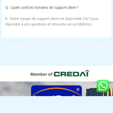
Q : Quels sont les horaires de support client ?
R : Notre équipe de support client est disponible 24/7 pour
répondre à vos questions et résoudre vos problèmes.
←
Previous Post
Next Post
→
LANDCRAFT DEVELOPERS PVT. LTD.