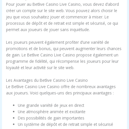
Pour jouer au Betlive Casino Live Casino, vous devez d’abord
créer un compte sur le site web. Vous pouvez alors choisir le
jeu que vous souhaitez jouer et commencer à miser. Le
processus de dépôt et de retrait est simple et sécurisé, ce qui
permet aux joueurs de jouer sans inquiétude.
Les joueurs peuvent également profiter d’une variété de
promotions et de bonus, qui peuvent augmenter leurs chances
de gain. Le Betlive Casino Live Casino propose également un
programme de fidélité, qui récompense les joueurs pour leur
loyauté et leur activité sur le site web.
Les Avantages du Betlive Casino Live Casino
Le Betlive Casino Live Casino offre de nombreux avantages
aux joueurs. Voici quelques-uns des principaux avantages :
Une grande variété de jeux en direct
Une atmosphère animée et excitante
Des possibilités de gain importantes
Un système de dépôt et de retrait simple et sécurisé