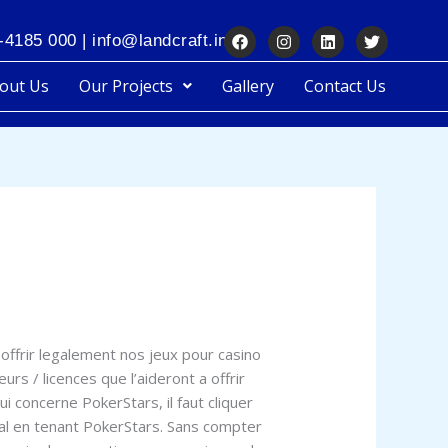
-4185 000 | info@landcraft.in
F
I
L
T
a
n
i
w
out Us
Our Projects
Gallery
Contact Us
c
s
n
i
e
t
k
t
b
a
e
t
o
g
d
e
o
r
i
r
k
a
n
m
 offrir legalement nos jeux pour casino
rs / licences que l’aideront a offrir
 concerne PokerStars, il faut cliquer
al en tenant PokerStars. Sans compter