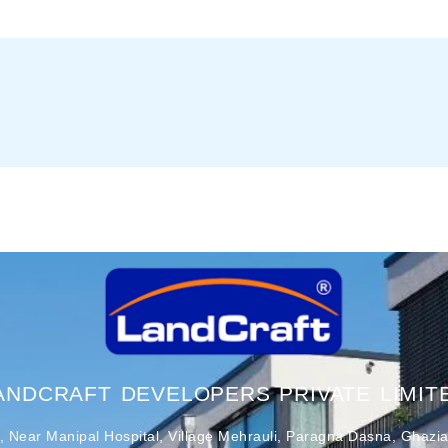
ANDCRAFT DEVELOPERS PRIVATE LIMIT
4, Near Manipal Hospital, Village Mehrauli, Paragna Dasna, Ghazi