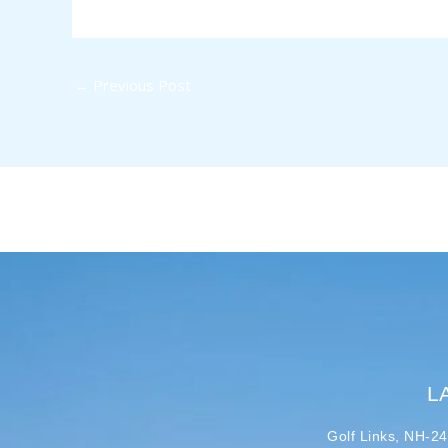
←
Previous Post
L
Golf Links, NH-2