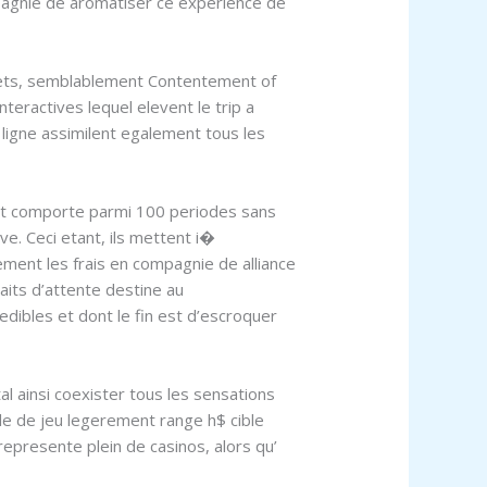
agnie de aromatiser ce experience de
revets, semblablement Contentement of
teractives lequel elevent le trip a
ligne assimilent egalement tous les
nt comporte parmi 100 periodes sans
. Ceci etant, ils mettent i�
ement les frais en compagnie de alliance
its d’attente destine au
edibles et dont le fin est d’escroquer
l ainsi coexister tous les sensations
le de jeu legerement range h$ cible
represente plein de casinos, alors qu’