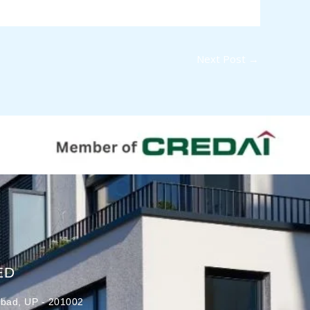
Next Post
→
ED
abad, UP - 201002