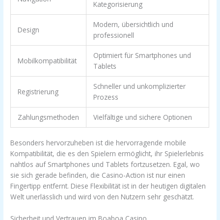
Kategorisierung
Modern, übersichtlich und
Design
professionell
Optimiert für Smartphones und
Mobilkompatibilität
Tablets
Schneller und unkomplizierter
Registrierung
Prozess
Zahlungsmethoden
Vielfältige und sichere Optionen
Besonders hervorzuheben ist die hervorragende mobile
Kompatibilität, die es den Spielern ermöglicht, ihr Spielerlebnis
nahtlos auf Smartphones und Tablets fortzusetzen. Egal, wo
sie sich gerade befinden, die Casino-Action ist nur einen
Fingertipp entfernt. Diese Flexibilität ist in der heutigen digitalen
Welt unerlässlich und wird von den Nutzern sehr geschätzt.
Sicherheit und Vertrauen im Boaboa Casino