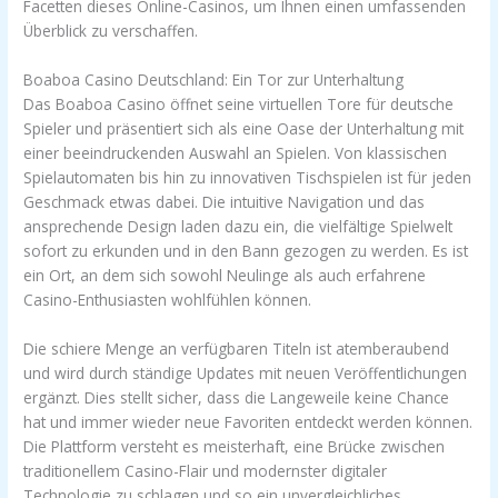
Facetten dieses Online-Casinos, um Ihnen einen umfassenden
Überblick zu verschaffen.
Boaboa Casino Deutschland: Ein Tor zur Unterhaltung
Das Boaboa Casino öffnet seine virtuellen Tore für deutsche
Spieler und präsentiert sich als eine Oase der Unterhaltung mit
einer beeindruckenden Auswahl an Spielen. Von klassischen
Spielautomaten bis hin zu innovativen Tischspielen ist für jeden
Geschmack etwas dabei. Die intuitive Navigation und das
ansprechende Design laden dazu ein, die vielfältige Spielwelt
sofort zu erkunden und in den Bann gezogen zu werden. Es ist
ein Ort, an dem sich sowohl Neulinge als auch erfahrene
Casino-Enthusiasten wohlfühlen können.
Die schiere Menge an verfügbaren Titeln ist atemberaubend
und wird durch ständige Updates mit neuen Veröffentlichungen
ergänzt. Dies stellt sicher, dass die Langeweile keine Chance
hat und immer wieder neue Favoriten entdeckt werden können.
Die Plattform versteht es meisterhaft, eine Brücke zwischen
traditionellem Casino-Flair und modernster digitaler
Technologie zu schlagen und so ein unvergleichliches