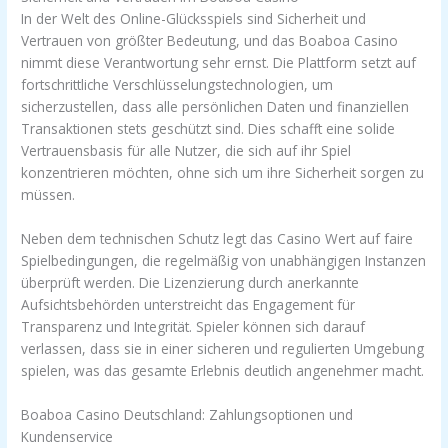
In der Welt des Online-Glücksspiels sind Sicherheit und
Vertrauen von größter Bedeutung, und das Boaboa Casino
nimmt diese Verantwortung sehr ernst. Die Plattform setzt auf
fortschrittliche Verschlüsselungstechnologien, um
sicherzustellen, dass alle persönlichen Daten und finanziellen
Transaktionen stets geschützt sind. Dies schafft eine solide
Vertrauensbasis für alle Nutzer, die sich auf ihr Spiel
konzentrieren möchten, ohne sich um ihre Sicherheit sorgen zu
müssen.
Neben dem technischen Schutz legt das Casino Wert auf faire
Spielbedingungen, die regelmäßig von unabhängigen Instanzen
überprüft werden. Die Lizenzierung durch anerkannte
Aufsichtsbehörden unterstreicht das Engagement für
Transparenz und Integrität. Spieler können sich darauf
verlassen, dass sie in einer sicheren und regulierten Umgebung
spielen, was das gesamte Erlebnis deutlich angenehmer macht.
Boaboa Casino Deutschland: Zahlungsoptionen und
Kundenservice