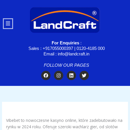
Skip
to
content
Menu
For Enquiries
:
Sales : +917055000397 | 0120-4185 000
Email : info@landcraft.in
FOLLOW OUR PAGES
F
I
L
T
a
n
i
w
c
s
n
i
e
t
k
t
b
a
e
t
o
g
d
e
o
r
i
r
k
a
n
/
public
/ By
troomynds@gmail.com
m
Vibebet to nowoczesne kasyno online, które zadebiutowało na
rynku w 2024 roku. Oferuje szeroki wachlarz gier, od slotów