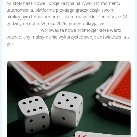
po stoły hazardowe i opcje kasyna na żywo. Od momentu
uruchomienia, platforma przyciąga graczy dzięki swoim
atrakcyjnym bonusom oraz stałemu wsparciu klienta przez 24
godziny na dobę. W roku 2026, gracze odkryją, że
https://vibebet.pl/
wprowadza nowe promocje, które warto
poznać, aby maksymalnie wykorzystać swoje doświadczenia z
grą.