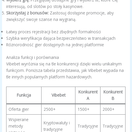
interesują, od slotów po stoły kasynowe.
Skorzystaj z bonusów:
Zastosuj dostępne promocje, aby
zwiększyć swoje szanse na wygraną.
Łatwy proces rejestracji bez zbędnych formalności
Szybka weryfikacja dająca bezpieczeństwo w transakcjach
Różnorodność gier dostępnych na jednej platformie
Analiza funkcji i porównania
Vibebet wyróżnia się na tle konkurencji dzięki wielu unikalnym
funkcjom. Poniższa tabela przedstawia, jak Vibebet wypada na
tle innych popularnych platform hazardowych.
Konkurent
Konkurent
Funkcja
Vibebet
A
B
Oferta gier
2500+
1500+
2000+
Wspierane
Kryptowaluty i
metody
Tradycyjne
Tradycyjne
tradycyjne