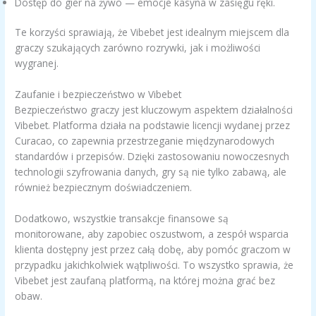
Dostęp do gier na żywo — emocje kasyna w zasięgu ręki.
Te korzyści sprawiają, że Vibebet jest idealnym miejscem dla
graczy szukających zarówno rozrywki, jak i możliwości
wygranej.
Zaufanie i bezpieczeństwo w Vibebet
Bezpieczeństwo graczy jest kluczowym aspektem działalności
Vibebet. Platforma działa na podstawie licencji wydanej przez
Curacao, co zapewnia przestrzeganie międzynarodowych
standardów i przepisów. Dzięki zastosowaniu nowoczesnych
technologii szyfrowania danych, gry są nie tylko zabawą, ale
również bezpiecznym doświadczeniem.
Dodatkowo, wszystkie transakcje finansowe są
monitorowane, aby zapobiec oszustwom, a zespół wsparcia
klienta dostępny jest przez całą dobę, aby pomóc graczom w
przypadku jakichkolwiek wątpliwości. To wszystko sprawia, że
Vibebet jest zaufaną platformą, na której można grać bez
obaw.