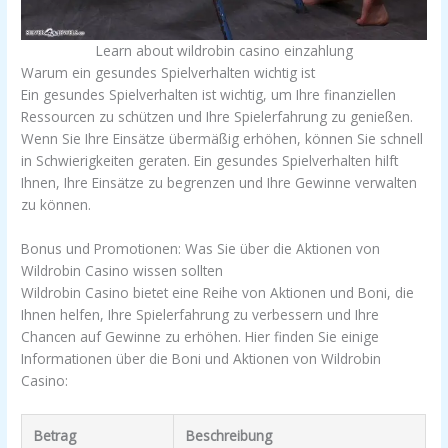
Learn about wildrobin casino einzahlung
Warum ein gesundes Spielverhalten wichtig ist
Ein gesundes Spielverhalten ist wichtig, um Ihre finanziellen
Ressourcen zu schützen und Ihre Spielerfahrung zu genießen.
Wenn Sie Ihre Einsätze übermäßig erhöhen, können Sie schnell
in Schwierigkeiten geraten. Ein gesundes Spielverhalten hilft
Ihnen, Ihre Einsätze zu begrenzen und Ihre Gewinne verwalten
zu können.
Bonus und Promotionen: Was Sie über die Aktionen von
Wildrobin Casino wissen sollten
Wildrobin Casino bietet eine Reihe von Aktionen und Boni, die
Ihnen helfen, Ihre Spielerfahrung zu verbessern und Ihre
Chancen auf Gewinne zu erhöhen. Hier finden Sie einige
Informationen über die Boni und Aktionen von Wildrobin
Casino:
Betrag
Beschreibung