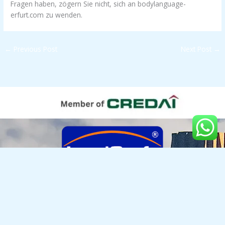
Fragen haben, zögern Sie nicht, sich an bodylanguage-
erfurt.com zu wenden.
←
Previous Post
Next Post
→
LANDCRAFT DEVELOPERS PVT. LTD.
Golf Links, NH-24, Near Manipal Hospital, Village Mehrauli, Paragna Dasna, Ghaziabad, UP - 201002
Enquiries : +917055000397 | 0120-4185 000
info@landcraft.in