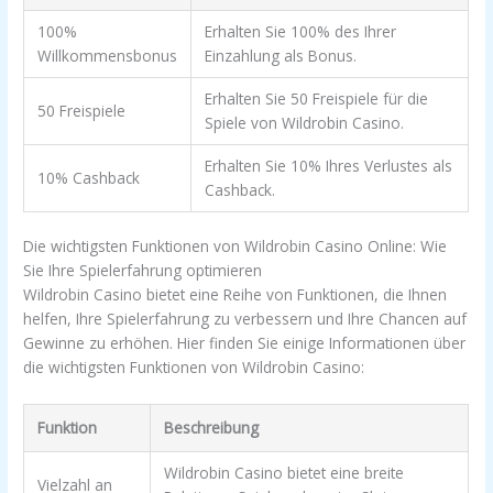
100%
Erhalten Sie 100% des Ihrer
Willkommensbonus
Einzahlung als Bonus.
Erhalten Sie 50 Freispiele für die
50 Freispiele
Spiele von Wildrobin Casino.
Erhalten Sie 10% Ihres Verlustes als
10% Cashback
Cashback.
Die wichtigsten Funktionen von Wildrobin Casino Online: Wie
Sie Ihre Spielerfahrung optimieren
Wildrobin Casino bietet eine Reihe von Funktionen, die Ihnen
helfen, Ihre Spielerfahrung zu verbessern und Ihre Chancen auf
Gewinne zu erhöhen. Hier finden Sie einige Informationen über
die wichtigsten Funktionen von Wildrobin Casino:
Funktion
Beschreibung
Wildrobin Casino bietet eine breite
Vielzahl an