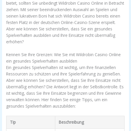
bietet, sollten Sie unbedingt Wildrobin Casino Online in Betracht
ziehen. Mit seiner beeindruckenden Auswahl an Spielen und
seinen lukrativen Boni hat sich Wildrobin Casino bereits einen
festen Platz in der deutschen Online-Casino-Szene erspielt.
Aber wie können Sie sicherstellen, dass Sie ein gesundes
Spielverhalten ausbilden und Ihre Einsätze nicht übermäßig
erhöhen?
Kennen Sie Ihre Grenzen: Wie Sie mit Wildrobin Casino Online
ein gesundes Spielverhalten ausbilden
Ein gesundes Spielverhalten ist wichtig, um Ihre finanziellen
Ressourcen zu schützen und Ihre Spielerfahrung zu genießen.
Aber wie können Sie sicherstellen, dass Sie Ihre Einsätze nicht
übermäßig erhöhen? Die Antwort liegt in der Selbstkontrolle. Es
ist wichtig, dass Sie Ihre Einsätze begrenzen und Ihre Gewinne
verwalten können. Hier finden Sie einige Tipps, um ein
gesundes Spielverhalten auszubilden:
Tip
Beschreibung