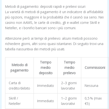
Metodi di pagamento: depositi rapidi e prelievi sicuri
La varietà di metodi di pagamento è un indicatore di affidabilità:
più opzioni, maggiore è la probabilità che il casinò sia serio. Nei
casino non AAMS, le carte di credito, gli e-wallet come Skrill e
Neteller, e i bonifici bancari sono i più comuni.
Attenzione però ai tempi di prelievo: alcuni metodi possono
richiedere giorni, altri sono quasi istantanei. Di seguito trovi una
tabella riassuntiva dei metodi più usati.
Tempo
Tempo
Metodo di
medio
medio
Commissioni
pagamento
deposito
prelievo
Carta di
2–3 giorni
Immediato
Nessuna
credito/debito
lavorativi
Skrill /
1–2 giorni
0,5 % (max
Immediato
Neteller
lavorativi
€5)