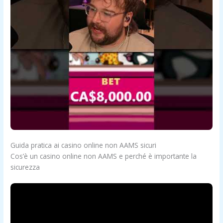
Guida pratica ai casino online non AAMS sicuri
Cos’è un casino online non AAMS e perché è importante la
sicurezza