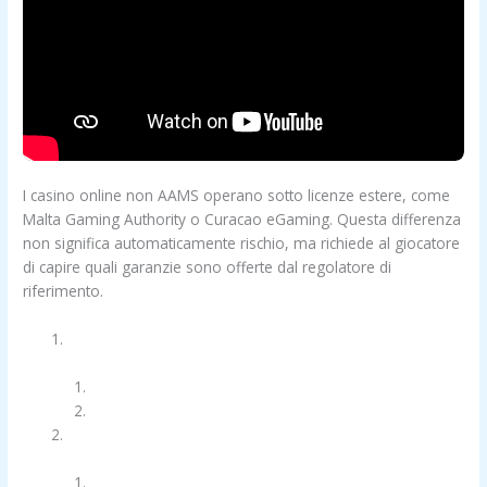
I casino online non AAMS operano sotto licenze estere, come
Malta Gaming Authority o Curacao eGaming. Questa differenza
non significa automaticamente rischio, ma richiede al giocatore
di capire quali garanzie sono offerte dal regolatore di
riferimento.
Cos’è un casino online non AAMS e perché è importante
la sicurezza
Definizione e differenze principali
Perché gli utenti cercano alternative
Come verificare la licenza e la sicurezza di un casino non
AAMS
Licenze internazionali più affidabili