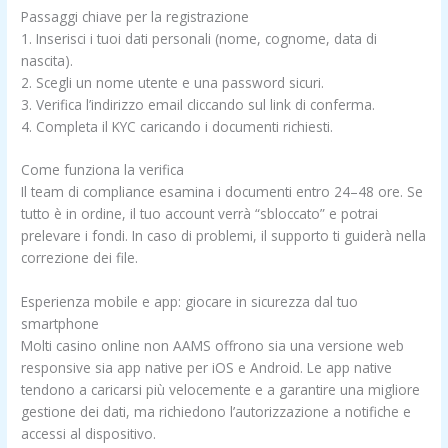
Passaggi chiave per la registrazione
1. Inserisci i tuoi dati personali (nome, cognome, data di
nascita).
2. Scegli un nome utente e una password sicuri.
3. Verifica l’indirizzo email cliccando sul link di conferma.
4. Completa il KYC caricando i documenti richiesti.
Come funziona la verifica
Il team di compliance esamina i documenti entro 24–48 ore. Se
tutto è in ordine, il tuo account verrà “sbloccato” e potrai
prelevare i fondi. In caso di problemi, il supporto ti guiderà nella
correzione dei file.
Esperienza mobile e app: giocare in sicurezza dal tuo
smartphone
Molti casino online non AAMS offrono sia una versione web
responsive sia app native per iOS e Android. Le app native
tendono a caricarsi più velocemente e a garantire una migliore
gestione dei dati, ma richiedono l’autorizzazione a notifiche e
accessi al dispositivo.