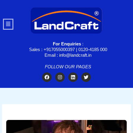
Skip
to
content
Menu
For Enquiries
:
Sales : +917055000397 | 0120-4185 000
Email : info@landcraft.in
FOLLOW OUR PAGES
F
I
L
T
a
n
i
w
c
s
n
i
e
t
k
t
b
a
e
t
o
g
d
e
o
r
i
r
k
a
n
/
Uncategorized
/ By
troomynds@gmail.com
m