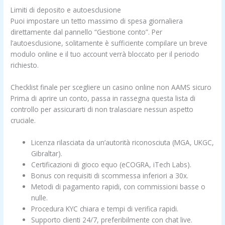
Limiti di deposito e autoesclusione
Puoi impostare un tetto massimo di spesa giornaliera
direttamente dal pannello “Gestione conto”. Per
l’autoesclusione, solitamente è sufficiente compilare un breve
modulo online e il tuo account verrà bloccato per il periodo
richiesto.
Checklist finale per scegliere un casino online non AAMS sicuro
Prima di aprire un conto, passa in rassegna questa lista di
controllo per assicurarti di non tralasciare nessun aspetto
cruciale.
Licenza rilasciata da un’autorità riconosciuta (MGA, UKGC,
Gibraltar).
Certificazioni di gioco equo (eCOGRA, iTech Labs).
Bonus con requisiti di scommessa inferiori a 30x.
Metodi di pagamento rapidi, con commissioni basse o
nulle.
Procedura KYC chiara e tempi di verifica rapidi.
Supporto clienti 24/7, preferibilmente con chat live.