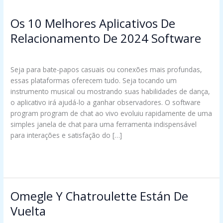
Os 10 Melhores Aplicativos De
Os
10
Relacionamento De 2024 Software
Melhores
OM
/
troomynds@gmail.com
Aplicativos
De
Seja para bate-papos casuais ou conexões mais profundas,
Relacionamento
essas plataformas oferecem tudo. Seja tocando um
De
instrumento musical ou mostrando suas habilidades de dança,
2024
o aplicativo irá ajudá-lo a ganhar observadores. O software
Software
program program de chat ao vivo evoluiu rapidamente de uma
simples janela de chat para uma ferramenta indispensável
para interações e satisfação do […]
Read More »
Omegle Y Chatroulette Están De
Omegle
Y
Vuelta
Chatroulette