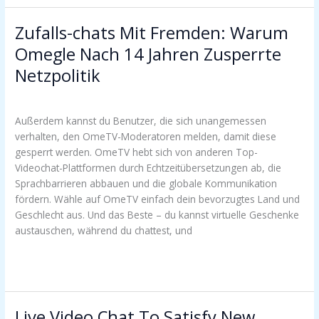
Zufalls-chats Mit Fremden: Warum
Zufalls-
chats
Omegle Nach 14 Jahren Zusperrte
Mit
Netzpolitik
Fremden:
Warum
OM
/
troomynds@gmail.com
Omegle
Außerdem kannst du Benutzer, die sich unangemessen
Nach
verhalten, den OmeTV-Moderatoren melden, damit diese
14
gesperrt werden. OmeTV hebt sich von anderen Top-
Jahren
Videochat-Plattformen durch Echtzeitübersetzungen ab, die
Zusperrte
Sprachbarrieren abbauen und die globale Kommunikation
Netzpolitik
fördern. Wähle auf OmeTV einfach dein bevorzugtes Land und
Geschlecht aus. Und das Beste – du kannst virtuelle Geschenke
austauschen, während du chattest, und
Read More »
Live Video Chat To Satisfy New
Live