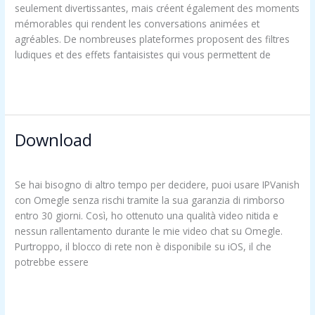
seulement divertissantes, mais créent également des moments
Viseur
mémorables qui rendent les conversations animées et
De
agréables. De nombreuses plateformes proposent des filtres
La
ludiques et des effets fantaisistes qui vous permettent de
Protection
De
Read More »
L’enfance
?
Download
Download
OM
/
troomynds@gmail.com
Se hai bisogno di altro tempo per decidere, puoi usare IPVanish
con Omegle senza rischi tramite la sua garanzia di rimborso
entro 30 giorni. Così, ho ottenuto una qualità video nitida e
nessun rallentamento durante le mie video chat su Omegle.
Purtroppo, il blocco di rete non è disponibile su iOS, il che
potrebbe essere
Read More »