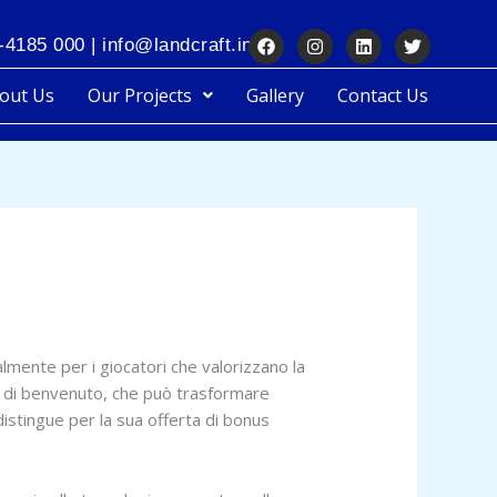
-4185 000 | info@landcraft.in
F
I
L
T
a
n
i
w
out Us
Our Projects
Gallery
Contact Us
c
s
n
i
e
t
k
t
b
a
e
t
o
g
d
e
o
r
i
r
k
a
n
m
almente per i giocatori che valorizzano la
onus di benvenuto, che può trasformare
distingue per la sua offerta di bonus