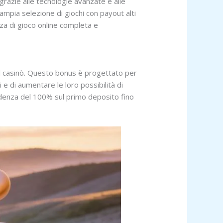
 grazie alle tecnologie avanzate e alle
ampia selezione di giochi con payout alti
za di gioco online completa e
 al casinò. Questo bonus è progettato per
 e di aumentare le loro possibilità di
ndenza del 100% sul primo deposito fino