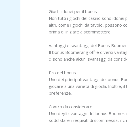
Giochi idonei per il bonus
Non tutti i giochi del casinò sono idonei
altri, come i giochi da tavolo, possono c
prima di iniziare a scommettere.
Vantaggi e svantaggi del Bonus Boome
Il bonus Boomerang offre diversi vantaggi
ci sono anche alcuni svantaggi da conside
Pro del bonus
Uno dei principali vantaggi del bonus B
giocare a una varietà di giochi. Inoltre, 
preferenze.
Contro da considerare
Uno degli svantaggi del bonus Boomerang 
soddisfare i requisiti di scommessa, il c