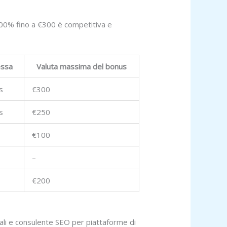
100% fino a €300 è competitiva e
essa
Valuta massima del bonus
s
€300
s
€250
€100
–
€200
tali e consulente SEO per piattaforme di