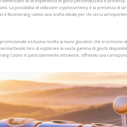
ono beneficiare di un’esperienza di gioco personalizzata e protetta,
ò. La possibilità di utilizzare cryptocurrency e la presenza di un’
no il Boomerang casino una scelta ideale per chi cerca un’esperien
romozionale esclusiva rivolta ai nuovi giocatori che si iscrivono
, permettendo loro di esplorare la vasta gamma di giochi disponibili
erang Casino è particolarmente attraente, offrendo una corrispo