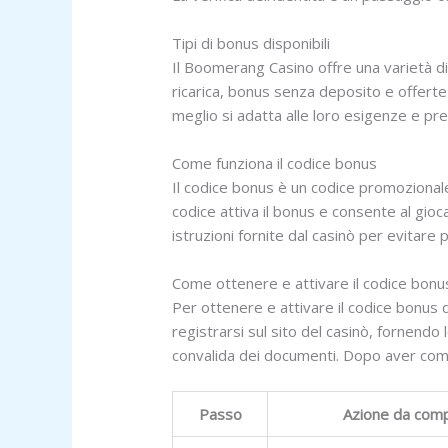
Tipi di bonus disponibili
Il Boomerang Casino offre una varietà di 
ricarica, bonus senza deposito e offerte s
meglio si adatta alle loro esigenze e pr
Come funziona il codice bonus
Il codice bonus è un codice promozional
codice attiva il bonus e consente al gioc
istruzioni fornite dal casinò per evitare 
Come ottenere e attivare il codice bonu
Per ottenere e attivare il codice bonus 
registrarsi sul sito del casinò, fornendo
convalida dei documenti. Dopo aver com
Passo
Azione da com