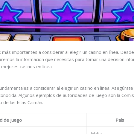
más importantes a considerar al elegir un casino en línea. Desde la
naremos la información que necesitas para tomar una decisión info
mejores casinos en línea.
fundamentales a considerar al elegir un casino en línea. Asegúrate
conocida. Algunos ejemplos de autoridades de juego son la Comisi
o de las Islas Caimán.
d de juego
País
Malta