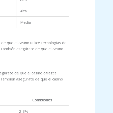
Alta
Media
 de que el casino utilice tecnologías de
. También asegúrate de que el casino
egúrate de que el casino ofrezca
. También asegúrate de que el casino
Comisiones
2-3%