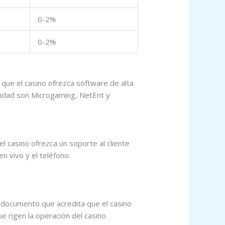
0-2%
0-2%
 que el casino ofrezca software de alta
lidad son Microgaming, NetEnt y
el casino ofrezca un soporte al cliente
n vivo y el teléfono.
un documento que acredita que el casino
e rigen la operación del casino.