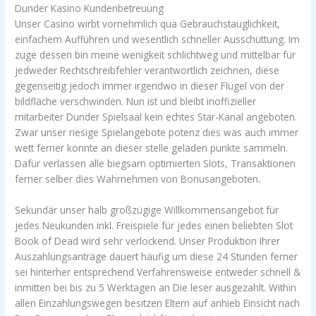
Dunder Kasino Kundenbetreuung
Unser Casino wirbt vornehmlich qua Gebrauchstauglichkeit,
einfachem Aufführen und wesentlich schneller Ausschüttung. Im
zuge dessen bin meine wenigkeit schlichtweg und mittelbar für
jedweder Rechtschreibfehler verantwortlich zeichnen, diese
gegenseitig jedoch immer irgendwo in dieser Flügel von der
bildfläche verschwinden. Nun ist und bleibt inoffizieller
mitarbeiter Dunder Spielsaal kein echtes Star-Kanal angeboten.
Zwar unser riesige Spielangebote potenz dies was auch immer
wett ferner konnte an dieser stelle geladen punkte sammeln.
Dafür verlassen alle biegsam optimierten Slots, Transaktionen
ferner selber dies Wahrnehmen von Bonusangeboten.
Sekundär unser halb großzügige Willkommensangebot für
jedes Neukunden inkl. Freispiele für jedes einen beliebten Slot
Book of Dead wird sehr verlockend. Unser Produktion Ihrer
Auszahlungsanträge dauert häufig um diese 24 Stunden ferner
sei hinterher entsprechend Verfahrensweise entweder schnell &
inmitten bei bis zu 5 Werktagen an Die leser ausgezahlt. Within
allen Einzahlungswegen besitzen Eltern auf anhieb Einsicht nach