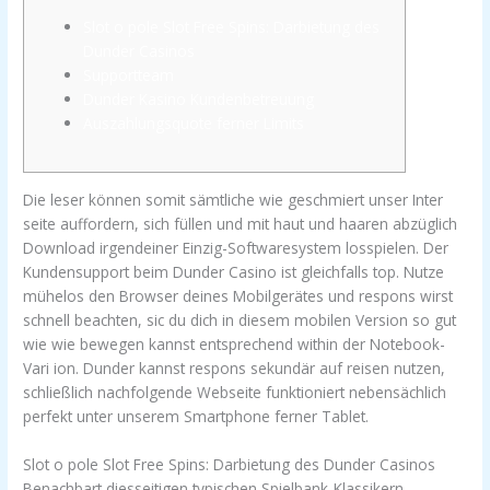
Slot o pole Slot Free Spins: Darbietung des
Dunder Casinos
Supportteam
Dunder Kasino Kundenbetreuung
Auszahlungsquote ferner Limits
Die leser können somit sämtliche wie geschmiert unser Inter
seite auffordern, sich füllen und mit haut und haaren abzüglich
Download irgendeiner Einzig-Softwaresystem losspielen. Der
Kundensupport beim Dunder Casino ist gleichfalls top. Nutze
mühelos den Browser deines Mobilgerätes und respons wirst
schnell beachten, sic du dich in diesem mobilen Version so gut
wie wie bewegen kannst entsprechend within der Notebook-
Vari ion.
Dunder kannst respons sekundär auf reisen nutzen,
schließlich nachfolgende Webseite funktioniert nebensächlich
perfekt unter unserem Smartphone ferner Tablet.
Slot o pole Slot Free Spins: Darbietung des Dunder Casinos
Benachbart diesseitigen typischen Spielbank-Klassikern