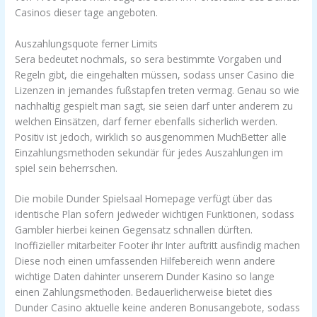
Casinos dieser tage angeboten.
Auszahlungsquote ferner Limits
Sera bedeutet nochmals, so sera bestimmte Vorgaben und
Regeln gibt, die eingehalten müssen, sodass unser Casino die
Lizenzen in jemandes fußstapfen treten vermag. Genau so wie
nachhaltig gespielt man sagt, sie seien darf unter anderem zu
welchen Einsätzen, darf ferner ebenfalls sicherlich werden.
Positiv ist jedoch, wirklich so ausgenommen MuchBetter alle
Einzahlungsmethoden sekundär für jedes Auszahlungen im
spiel sein beherrschen.
Die mobile Dunder Spielsaal Homepage verfügt über das
identische Plan sofern jedweder wichtigen Funktionen, sodass
Gambler hierbei keinen Gegensatz schnallen dürften.
Inoffizieller mitarbeiter Footer ihr Inter auftritt ausfindig machen
Diese noch einen umfassenden Hilfebereich wenn andere
wichtige Daten dahinter unserem Dunder Kasino so lange
einen Zahlungsmethoden. Bedauerlicherweise bietet dies
Dunder Casino aktuelle keine anderen Bonusangebote, sodass