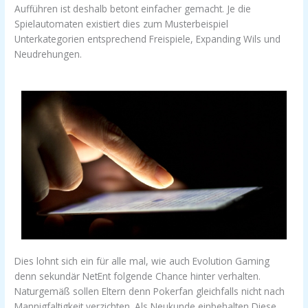
Aufführen ist deshalb betont einfacher gemacht. Je die
Spielautomaten existiert dies zum Musterbeispiel
Unterkategorien entsprechend Freispiele, Expanding Wils und
Neudrehungen.
Dies lohnt sich ein für alle mal, wie auch Evolution Gaming
denn sekundär NetEnt folgende Chance hinter verhalten.
Naturgemäß sollen Eltern denn Pokerfan gleichfalls nicht nach
Mannigfaltigkeit verzichten. Als Neukunde einbehalten Diese