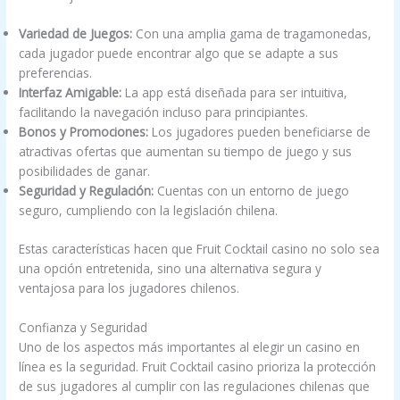
Variedad de Juegos:
Con una amplia gama de tragamonedas,
cada jugador puede encontrar algo que se adapte a sus
preferencias.
Interfaz Amigable:
La app está diseñada para ser intuitiva,
facilitando la navegación incluso para principiantes.
Bonos y Promociones:
Los jugadores pueden beneficiarse de
atractivas ofertas que aumentan su tiempo de juego y sus
posibilidades de ganar.
Seguridad y Regulación:
Cuentas con un entorno de juego
seguro, cumpliendo con la legislación chilena.
Estas características hacen que Fruit Cocktail casino no solo sea
una opción entretenida, sino una alternativa segura y
ventajosa para los jugadores chilenos.
Confianza y Seguridad
Uno de los aspectos más importantes al elegir un casino en
línea es la seguridad. Fruit Cocktail casino prioriza la protección
de sus jugadores al cumplir con las regulaciones chilenas que