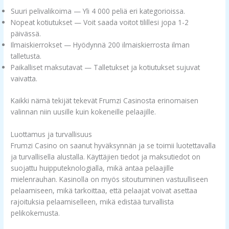
Suuri pelivalikoima — Yli 4 000 peliä eri kategorioissa.
Nopeat kotiutukset — Voit saada voitot tilillesi jopa 1-2
päivässä.
Ilmaiskierrokset — Hyödynnä 200 ilmaiskierrosta ilman
talletusta.
Paikalliset maksutavat — Talletukset ja kotiutukset sujuvat
vaivatta.
Kaikki nämä tekijät tekevät Frumzi Casinosta erinomaisen
valinnan niin uusille kuin kokeneille pelaajille.
Luottamus ja turvallisuus
Frumzi Casino on saanut hyväksynnän ja se toimii luotettavalla
ja turvallisella alustalla. Käyttäjien tiedot ja maksutiedot on
suojattu huipputeknologialla, mikä antaa pelaajille
mielenrauhan. Kasinolla on myös sitoutuminen vastuulliseen
pelaamiseen, mikä tarkoittaa, että pelaajat voivat asettaa
rajoituksia pelaamiselleen, mikä edistää turvallista
pelikokemusta.