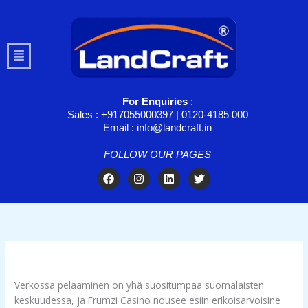
Skip
to
content
Menu
For Enquiries
:
Sales : +917055000397 | 0120-4185 000
Email : info@landcraft.in
FOLLOW OUR PAGES
F
I
L
T
a
n
i
w
c
s
n
i
e
t
k
t
b
a
e
t
o
g
d
e
o
r
i
r
k
a
n
/
public
/ By
troomynds@gmail.com
m
Verkossa pelaaminen on yhä suositumpaa suomalaisten
keskuudessa, ja Frumzi Casino nousee esiin erikoisarvoisine