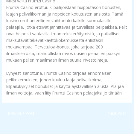
Miksi valita Frumzi Casino
Frumzi Casino erottuu kilpailijoistaan huipputason bonusten,
laajan pelivalikoiman ja nopeiden kotiutusten ansiosta. Tämä
kasino on ihanteellinen vaihtoehto kaikille suomalaisille
pelaajille, jotka etsivät jännittävää ja turvallista pelipaikkaa. Pelit
ovat helposti saatavilla ilman rekisteröitymistä, ja paikalliset
maksutavat tekevät käyttökokemuksesta entistäkin
mukavampaa. Tervetuloa-bonus, joka tarjoaa 200
ilmaiskierrosta, mahdollistaa myös uusien pelaajien pääsyn
mukaan pelien maailmaan ilman suuria investointeja.
Lyhyesti sanottuna, Frumzi Casino tarjoaa erinomaisen
pelikokemuksen, johon kuuluu laaja pelivalikoima,
kilpailukykyiset bonukset ja käyttäjäystävällinen alusta. Älä jää
ilman voittoja, vaan liity Frumzi Casinon pelaajaksi jo tänään!
←
Previous Post
Next Post
→