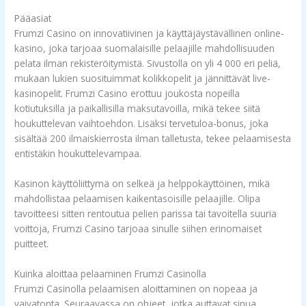
Pääasiat
Frumzi Casino on innovatiivinen ja käyttäjäystävällinen online-
kasino, joka tarjoaa suomalaisille pelaajille mahdollisuuden
pelata ilman rekisteröitymistä. Sivustolla on yli 4 000 eri peliä,
mukaan lukien suosituimmat kolikkopelit ja jännittävät live-
kasinopelit. Frumzi Casino erottuu joukosta nopeilla
kotiutuksilla ja paikallisilla maksutavoilla, mikä tekee siitä
houkuttelevan vaihtoehdon. Lisäksi tervetuloa-bonus, joka
sisältää 200 ilmaiskierrosta ilman talletusta, tekee pelaamisesta
entistäkin houkuttelevampaa.
Kasinon käyttöliittymä on selkeä ja helppokäyttöinen, mikä
mahdollistaa pelaamisen kaikentasoisille pelaajille. Olipa
tavoitteesi sitten rentoutua pelien parissa tai tavoitella suuria
voittoja, Frumzi Casino tarjoaa sinulle siihen erinomaiset
puitteet.
Kuinka aloittaa pelaaminen Frumzi Casinolla
Frumzi Casinolla pelaamisen aloittaminen on nopeaa ja
vaivatonta. Seuraavassa on ohjeet, jotka auttavat sinua