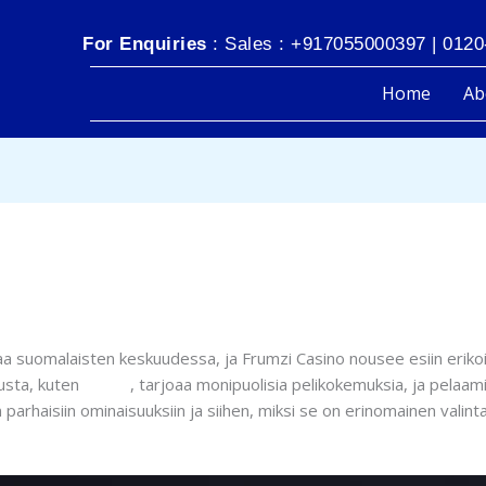
For Enquiries
: Sales : +917055000397 | 0120
Home
Ab
suomalaisten keskuudessa, ja Frumzi Casino nousee esiin erikois
lusta, kuten
frumzi
, tarjoaa monipuolisia pelikokemuksia, ja pelaam
parhaisiin ominaisuuksiin ja siihen, miksi se on erinomainen valinta k