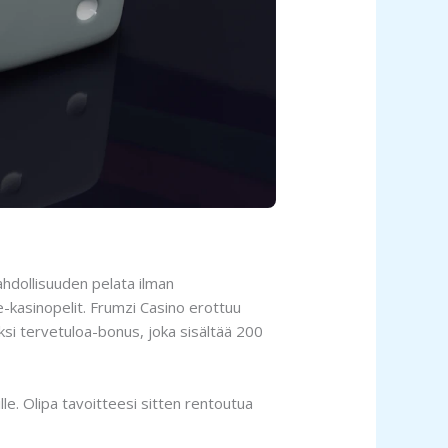
mahdollisuuden pelata ilman
ve-kasinopelit. Frumzi Casino erottuu
säksi tervetuloa-bonus, joka sisältää 200
le. Olipa tavoitteesi sitten rentoutua