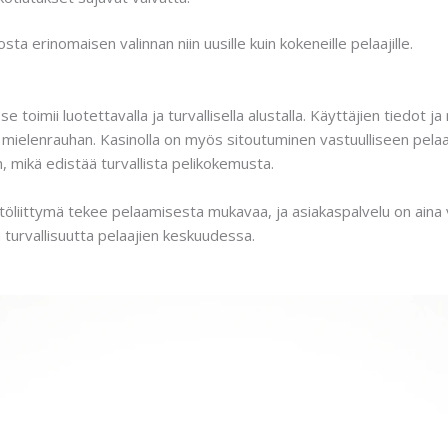
ta erinomaisen valinnan niin uusille kuin kokeneille pelaajille.
 toimii luotettavalla ja turvallisella alustalla. Käyttäjien tiedot 
le mielenrauhan. Kasinolla on myös sitoutuminen vastuulliseen pela
, mikä edistää turvallista pelikokemusta.
ttöliittymä tekee pelaamisesta mukavaa, ja asiakaspalvelu on aina
turvallisuutta pelaajien keskuudessa.