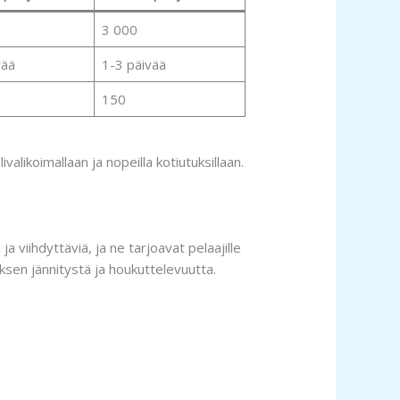
3 000
vää
1-3 päivää
150
alikoimallaan ja nopeilla kotiutuksillaan.
a viihdyttäviä, ja ne tarjoavat pelaajille
ksen jännitystä ja houkuttelevuutta.