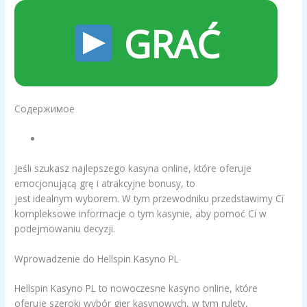
GRAĆ
Содержимое
Hellspin Kasyno PL: Przewodnik po grze w kasynie online
Jeśli szukasz najlepszego kasyna online, które oferuje
emocjonującą grę i atrakcyjne bonusy, to
hellspin kasyno pl
jest idealnym wyborem. W tym przewodniku przedstawimy Ci
kompleksowe informacje o tym kasynie, aby pomoć Ci w
podejmowaniu decyzji.
Wprowadzenie do Hellspin Kasyno PL
Hellspin Kasyno PL to nowoczesne kasyno online, które
oferuje szeroki wybór gier kasynowych, w tym rulety,