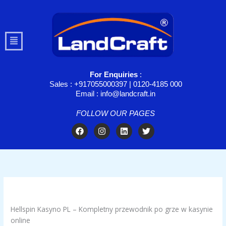
Skip
to
content
Menu
For Enquiries
:
Sales : +917055000397 | 0120-4185 000
Email : info@landcraft.in
FOLLOW OUR PAGES
F
I
L
T
a
n
i
w
c
s
n
i
e
t
k
t
b
a
e
t
o
g
d
e
o
r
i
r
k
a
n
/
news
/ By
troomynds@gmail.com
m
Hellspin Kasyno PL – Kompletny przewodnik po grze w kasynie
online