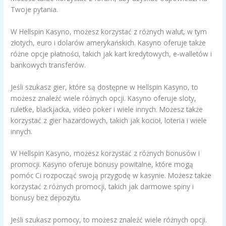
Twoje pytania.
W Hellspin Kasyno, możesz korzystać z różnych walut, w tym
złotych, euro i dolarów amerykańskich. Kasyno oferuje także
różne opcje płatności, takich jak kart kredytowych, e-walletów i
bankowych transferów.
Jeśli szukasz gier, które są dostępne w Hellspin Kasyno, to
możesz znaleźć wiele różnych opcji. Kasyno oferuje sloty,
ruletke, blackjacka, video poker i wiele innych. Możesz także
korzystać z gier hazardowych, takich jak kocioł, loteria i wiele
innych.
W Hellspin Kasyno, możesz korzystać z różnych bonusów i
promocji. Kasyno oferuje bonusy powitalne, które mogą
pomóc Ci rozpocząć swoją przygodę w kasynie. Możesz także
korzystać z różnych promocji, takich jak darmowe spiny i
bonusy bez depozytu.
Jeśli szukasz pomocy, to możesz znaleźć wiele różnych opcji.