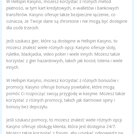
W Hellspin Kasyno, możesz korzystać z różnych metod
płatności, w tym kart kredytowych, e-walletów i bankowych
transferów. Kasyno oferuje także bezpieczne łączenie, co
oznacza, że Twoje dane są chronione i nie mogą być dostępne
dla osób trzecich.
Jeśli szukasz gier, które są dostępne w Hellspin Kasyno, to
możesz znaleźć wiele różnych opcji. Kasyno oferuje sloty,
ruletke, blackjacka, video poker i wiele innych. Możesz także
korzystać z gier hazardowych, takich jak kocioł, loteria i wiele
innych.
W Hellspin Kasyno, możesz korzystać z różnych bonusów i
promocji. Kasyno oferuje bonusy powitalne, które mogą
pomóc Ci rozpocząć swoją przygodę w kasynie. Możesz także
korzystać z różnych promocji, takich jak darmowe spiny i
bonusy bez depozytu.
Jeśli szukasz pomocy, to możesz znaleźć wiele różnych opcji.
Kasyno oferuje obsługę klienta, która jest dostępna 24/7.
Możesz także korzystać z forum, aby uzyskać odpowiedzi na