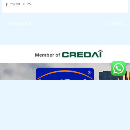
personnalités.
←
Previous Post
Next Post
→
LANDCRAFT DEVELOPERS PVT. LTD.
Golf Links, NH-24, Near Manipal Hospital, Village Mehrauli, Paragna Dasna, Ghaziabad, UP - 201002
Enquiries : +917055000397 | 0120-4185 000
info@landcraft.in