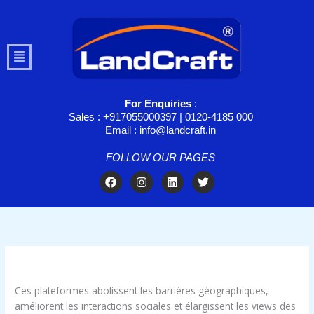
Skip
to
content
Menu
For Enquiries
:
Sales : +917055000397 | 0120-4185 000
Email : info@landcraft.in
FOLLOW OUR PAGES
F
I
L
T
a
n
i
w
c
s
n
i
e
t
k
t
b
a
e
t
o
g
d
e
o
r
i
r
k
a
n
/
OM cc
/ By
troomynds@gmail.com
m
Ces plateformes abolissent les barrières géographiques,
améliorent les interactions sociales et élargissent les views des