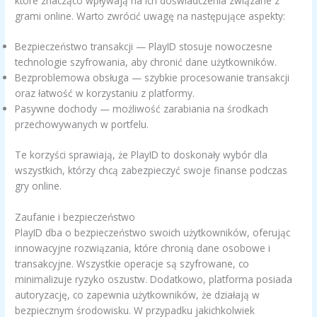
które znacząco wpływają na ich doświadczenia związane z
grami online. Warto zwrócić uwagę na następujące aspekty:
Bezpieczeństwo transakcji — PlayID stosuje nowoczesne
technologie szyfrowania, aby chronić dane użytkowników.
Bezproblemowa obsługa — szybkie procesowanie transakcji
oraz łatwość w korzystaniu z platformy.
Pasywne dochody — możliwość zarabiania na środkach
przechowywanych w portfelu.
Te korzyści sprawiają, że PlayID to doskonały wybór dla
wszystkich, którzy chcą zabezpieczyć swoje finanse podczas
gry online.
Zaufanie i bezpieczeństwo
PlayID dba o bezpieczeństwo swoich użytkowników, oferując
innowacyjne rozwiązania, które chronią dane osobowe i
transakcyjne. Wszystkie operacje są szyfrowane, co
minimalizuje ryzyko oszustw. Dodatkowo, platforma posiada
autoryzację, co zapewnia użytkowników, że działają w
bezpiecznym środowisku. W przypadku jakichkolwiek