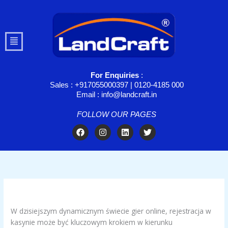
Skip
to
content
Menu
For Enquiries
:
Sales : +917055000397 | 0120-4185 000
Email : info@landcraft.in
FOLLOW OUR PAGES
F
I
L
T
a
n
i
w
c
s
n
i
e
t
k
t
b
a
e
t
o
g
d
e
o
r
i
r
k
a
n
/
public
/ By
troomynds@gmail.com
m
W dzisiejszym dynamicznym świecie gier online, rejestracja w
kasynie może być kluczowym krokiem w kierunku