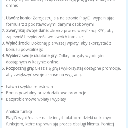
online:
Utwórz konto:
Zarejestruj się na stronie PlayID, wypełniając
formularz z podstawowymi danymi osobowymi.
Zweryfikuj swoje dane:
Ukończ proces weryfikacji KYC, aby
zapewnić bezpieczeństwo swoich transakcji.
Wpłać środki:
Dokonaj pierwszej wpłaty, aby skorzystać z
bonusu powitalnego.
Wybierz swoje ulubione gry:
Odkryj bogaty wybór gier
dostępnych w kasynie online.
Rozpocznij grę:
Ciesz się grą i wykorzystaj dostępne promocje,
aby zwiększyć swoje szanse na wygraną.
Łatwa i szybka rejestracja
Bonus powitalny oraz dodatkowe promocje
Bezproblemowe wpłaty i wypłaty
Analiza funkcji
PlayID wyróżnia się na tle innych platform dzięki unikalnym
funkcjom, które usprawniają proces obsługi klienta. Poniżej