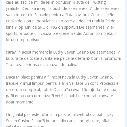
care au zeci de mii de lei in bonusuri ?i sute de Twisting
gratuite, Deci, sa incepi la push de asemenea, ?i, de asemenea,
sa tu toate cele ?ansele pentru a fi dai lovitura. Cu o selec?ie
uria?a de sloturi, populat casino care au dealeri reali la fel de
bine ?i op?iuni de SPORTING on sporturi De asemenea, ?i e-
sports, ai parte din cauza o experien?a din Action completa, in
locul compromisuri.
Intra?i in acest moment la Lucky Seven Casino De asemenea, ?i
bucura-te de toate avantajele pe ce le ofera � bonus, promo?ii
?i o doza serioasa din cauza adrenalina!
Daca i?i place pentru a fi incepi nava la Lucky Seven Casino,
trebuie Primul timpuri pentru a fi-?i Vei face un cont. Procesul e
oarecum complicat, totu?i Orice a?a ceva dificil � du -te dupa
pa?ii dupa cum urmeaza ?i vei fi capabil de contrabalansare
doar momente!
Originalul pas este u?or. Intri pe site -ul web-ul ocupat Lucky
Seven Casino ?i ape?i butonul din cauza inregistrare, aflat la
col?ul de la set in sus.