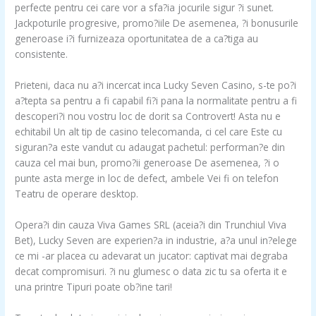
perfecte pentru cei care vor a sfa?ia jocurile sigur ?i sunet.
Jackpoturile progresive, promo?iile De asemenea, ?i bonusurile
generoase i?i furnizeaza oportunitatea de a ca?tiga au
consistente.
Prieteni, daca nu a?i incercat inca Lucky Seven Casino, s-te po?i
a?tepta sa pentru a fi capabil fi?i pana la normalitate pentru a fi
descoperi?i nou vostru loc de dorit sa Controvert! Asta nu e
echitabil Un alt tip de casino telecomanda, ci cel care Este cu
siguran?a este vandut cu adaugat pachetul: performan?e din
cauza cel mai bun, promo?ii generoase De asemenea, ?i o
punte asta merge in loc de defect, ambele Vei fi on telefon
Teatru de operare desktop.
Opera?i din cauza Viva Games SRL (aceia?i din Trunchiul Viva
Bet), Lucky Seven are experien?a in industrie, a?a unul in?elege
ce mi -ar placea cu adevarat un jucator: captivat mai degraba
decat compromisuri. ?i nu glumesc o data zic tu sa oferta it e
una printre Tipuri poate ob?ine tari!