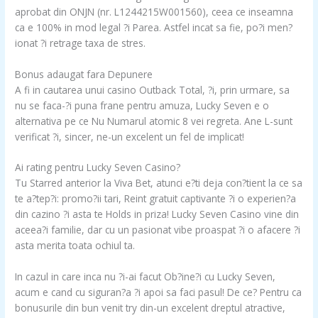
aprobat din ONJN (nr. L1244215W001560), ceea ce inseamna
ca e 100% in mod legal ?i Parea. Astfel incat sa fie, po?i men?
ionat ?i retrage taxa de stres.
Bonus adaugat fara Depunere
A fi in cautarea unui casino Outback Total, ?i, prin urmare, sa
nu se faca-?i puna frane pentru amuza, Lucky Seven e o
alternativa pe ce Nu Numarul atomic 8 vei regreta. Ane L-sunt
verificat ?i, sincer, ne-un excelent un fel de implicat!
Ai rating pentru Lucky Seven Casino?
Tu Starred anterior la Viva Bet, atunci e?ti deja con?tient la ce sa
te a?tep?i: promo?ii tari, Reint gratuit captivante ?i o experien?a
din cazino ?i asta te Holds in priza! Lucky Seven Casino vine din
aceea?i familie, dar cu un pasionat vibe proaspat ?i o afacere ?i
asta merita toata ochiul ta.
In cazul in care inca nu ?i-ai facut Ob?ine?i cu Lucky Seven,
acum e cand cu siguran?a ?i apoi sa faci pasul! De ce? Pentru ca
bonusurile din bun venit try din-un excelent dreptul atractive,