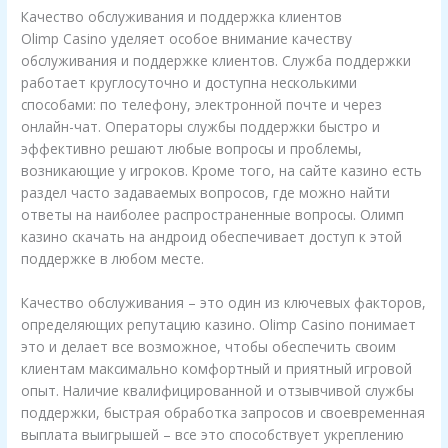
Качество обслуживания и поддержка клиентов
Olimp Casino уделяет особое внимание качеству
обслуживания и поддержке клиентов. Служба поддержки
работает круглосуточно и доступна несколькими
способами: по телефону, электронной почте и через
онлайн-чат. Операторы службы поддержки быстро и
эффективно решают любые вопросы и проблемы,
возникающие у игроков. Кроме того, на сайте казино есть
раздел часто задаваемых вопросов, где можно найти
ответы на наиболее распространенные вопросы. Олимп
казино скачать на андроид обеспечивает доступ к этой
поддержке в любом месте.
Качество обслуживания – это один из ключевых факторов,
определяющих репутацию казино. Olimp Casino понимает
это и делает все возможное, чтобы обеспечить своим
клиентам максимально комфортный и приятный игровой
опыт. Наличие квалифицированной и отзывчивой службы
поддержки, быстрая обработка запросов и своевременная
выплата выигрышей – все это способствует укреплению