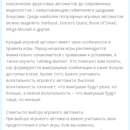
классических фруктовых автоматов до современных
видеослотов с захватывающим геймплеем и щедрыми
бонусами. Среди наиболее популярных игровых автоматов
можно выделить Starburst, Gonzo’s Quest, Book of Dead,
Mega Moolah и другие.
Каждый игровой автомат имеет свои особенности и
правила игры. Перед началом игры рекомендуется
внимательно ознакомиться с правилами и условиями, а
также изучить таблицу выплат. Это поможет вам понять,
как формируются выигрышные комбинации и какие бонусы
доступны в игре. Кроме того, важно учитывать
волатильность игрового автомата. Высокая
волатильность означает, что выигрыши будут реже, но
больше, а низкая волатильность – что выигрыши будут
чаще, но меньше.
Советы по выбору игрового автомата
При выборе игрового автомата важно учитывать свои
предпочтения и опыт игры. Если вы новичок,