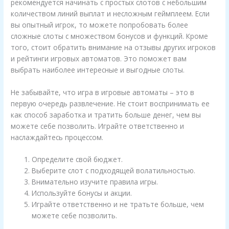
рекомендуется начинать с простых слотов с небольшим
количеством линий выплат и несложным геймплеем. Если
вы опытный игрок, то можете попробовать более
сложные слоты с множеством бонусов и функций. Кроме
того, стоит обратить внимание на отзывы других игроков
и рейтинги игровых автоматов. Это поможет вам
выбрать наиболее интересные и выгодные слоты.
Не забывайте, что игра в игровые автоматы – это в
первую очередь развлечение. Не стоит воспринимать ее
как способ заработка и тратить больше денег, чем вы
можете себе позволить. Играйте ответственно и
наслаждайтесь процессом.
Определите свой бюджет.
Выберите слот с подходящей волатильностью.
Внимательно изучите правила игры.
Используйте бонусы и акции.
Играйте ответственно и не тратьте больше, чем
можете себе позволить.