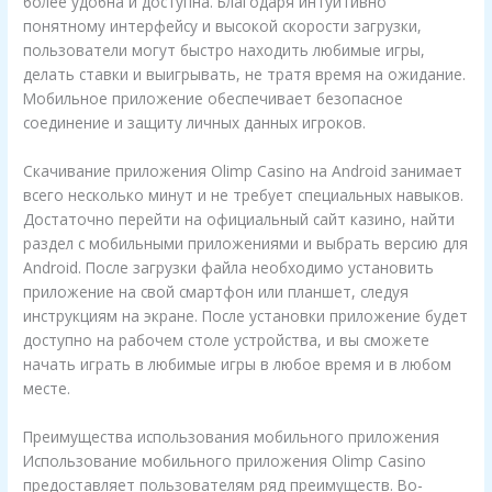
более удобна и доступна. Благодаря интуитивно
понятному интерфейсу и высокой скорости загрузки,
пользователи могут быстро находить любимые игры,
делать ставки и выигрывать, не тратя время на ожидание.
Мобильное приложение обеспечивает безопасное
соединение и защиту личных данных игроков.
Скачивание приложения Olimp Casino на Android занимает
всего несколько минут и не требует специальных навыков.
Достаточно перейти на официальный сайт казино, найти
раздел с мобильными приложениями и выбрать версию для
Android. После загрузки файла необходимо установить
приложение на свой смартфон или планшет, следуя
инструкциям на экране. После установки приложение будет
доступно на рабочем столе устройства, и вы сможете
начать играть в любимые игры в любое время и в любом
месте.
Преимущества использования мобильного приложения
Использование мобильного приложения Olimp Casino
предоставляет пользователям ряд преимуществ. Во-