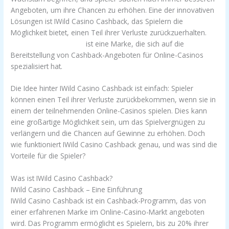
Angeboten, um ihre Chancen zu erhöhen. Eine der innovativen
Lösungen ist IWild Casino Cashback, das Spielern die
Möglichkeit bietet, einen Teil ihrer Verluste zurückzuerhalten.
IWild Casino Cashback
ist eine Marke, die sich auf die
Bereitstellung von Cashback-Angeboten für Online-Casinos
spezialisiert hat.
Die Idee hinter IWild Casino Cashback ist einfach: Spieler
können einen Teil ihrer Verluste zurückbekommen, wenn sie in
einem der teilnehmenden Online-Casinos spielen. Dies kann
eine großartige Möglichkeit sein, um das Spielvergnügen zu
verlängern und die Chancen auf Gewinne zu erhöhen. Doch
wie funktioniert IWild Casino Cashback genau, und was sind die
Vorteile für die Spieler?
Was ist IWild Casino Cashback?
IWild Casino Cashback – Eine Einführung
IWild Casino Cashback ist ein Cashback-Programm, das von
einer erfahrenen Marke im Online-Casino-Markt angeboten
wird. Das Programm ermöglicht es Spielern, bis zu 20% ihrer