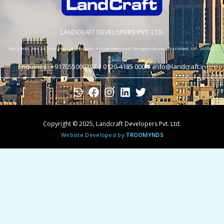
LANDCRAFT DEVELOPERS PVT. LTD.
Golf Links, NH-24, Near Manipal Hospital, Village Mehrauli, Paragna Dasna, Ghaziabad, UP - 201002
Enquiries : +917055000397 | 0120-4185 000
info@landcraft.in
Copyright © 2025, Landcraft Developers Pvt. Ltd.
Website Developed by
TROOMYNDS