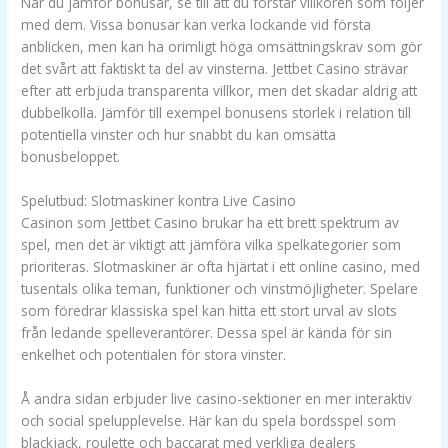
När du jämför bonusar, se till att du förstår villkoren som följer
med dem. Vissa bonusar kan verka lockande vid första
anblicken, men kan ha orimligt höga omsättningskrav som gör
det svårt att faktiskt ta del av vinsterna. Jettbet Casino strävar
efter att erbjuda transparenta villkor, men det skadar aldrig att
dubbelkolla. Jämför till exempel bonusens storlek i relation till
potentiella vinster och hur snabbt du kan omsätta
bonusbeloppet.
Spelutbud: Slotmaskiner kontra Live Casino
Casinon som Jettbet Casino brukar ha ett brett spektrum av
spel, men det är viktigt att jämföra vilka spelkategorier som
prioriteras. Slotmaskiner är ofta hjärtat i ett online casino, med
tusentals olika teman, funktioner och vinstmöjligheter. Spelare
som föredrar klassiska spel kan hitta ett stort urval av slots
från ledande spelleverantörer. Dessa spel är kända för sin
enkelhet och potentialen för stora vinster.
Å andra sidan erbjuder live casino-sektioner en mer interaktiv
och social spelupplevelse. Här kan du spela bordsspel som
blackjack, roulette och baccarat med verkliga dealers