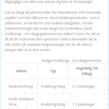
tillgängliga och vilka som passar dig bäst är förstasteget.
Det är viktigt att jämföra tider för transaktioner och eventuella
avgifter som kan tillkomma. Vissa betalningsmetoder, som e-
plånböcker, är kända för sina snabba uttagstider, medan
banköverföringar kan ta lite längre tid. Kontrollera också
insättnings- och uttagsgränserna hos Jettbet Casino för att se
till att de motsvarar dina spelvanor. Detta säkerställer att du
inte stöter på oväntade begränsningar när du vill sätta in
pengar eller ta ut dina vinster.
Vanliga Insättnings- och Uttagsmetoder
Ungefärlig Tid
Metod
Typ
(Uttag)
Banköverföring
Insättning/Uttag
2-5 bankdagar
Kredit-/Betalkort
(Visa,
Insättning/Uttag
1-3 bankdagar