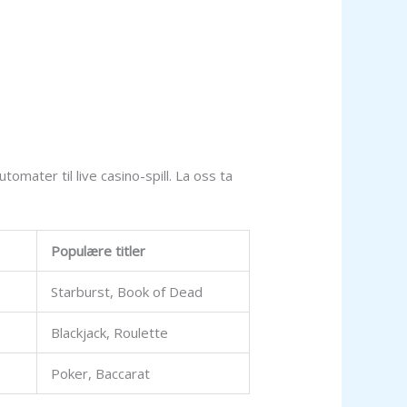
tomater til live casino-spill. La oss ta
Populære titler
Starburst, Book of Dead
Blackjack, Roulette
Poker, Baccarat