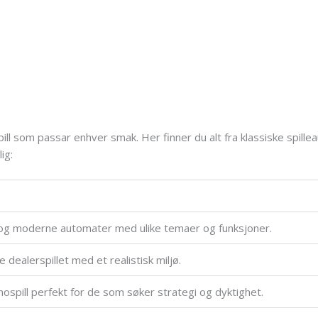
pill som passar enhver smak. Her finner du alt fra klassiske spilleau
ig:
 og moderne automater med ulike temaer og funksjoner.
e dealerspillet med et realistisk miljø.
nospill perfekt for de som søker strategi og dyktighet.