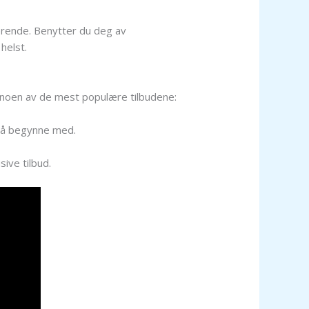
nerende. Benytter du deg av
helst.
 noen av de mest populære tilbudene:
l å begynne med.
sive tilbud.