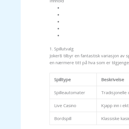
Innhold
Spillutvalg
Bonuser og kampanjer
Betalingsmetoder
Kundeservice
Konklusjon
1. Spillutvalg
Joker8 tilbyr en fantastisk variasjon av s
en nærmere titt på hva som er tilgjengel
Spilltype
Beskrivelse
Spilleautomater
Tradisjonelle
Live Casino
Kjapp inn i ekt
Bordspill
Klassiske kasi