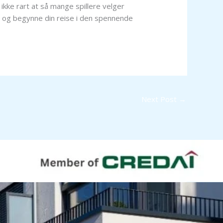
ikke rart at så mange spillere velger
eget og begynne din reise i den spennende
Next Post
→