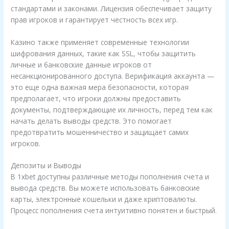
стандартами и законами. Лицензия обеспечивает защиту
прав игроков и гарантирует честность всех игр.
Казино также применяет современные технологии
шифрования данных, такие как SSL, чтобы защитить
личные и банковские данные игроков от
несанкционированного доступа. Верификация аккаунта —
это еще одна важная мера безопасности, которая
предполагает, что игроки должны предоставить
документы, подтверждающие их личность, перед тем как
начать делать выводы средств. Это помогает
предотвратить мошенничество и защищает самих
игроков.
Депозиты и Выводы
В 1xbet доступны различные методы пополнения счета и
вывода средств. Вы можете использовать банковские
карты, электронные кошельки и даже криптовалюты.
Процесс пополнения счета интуитивно понятен и быстрый.