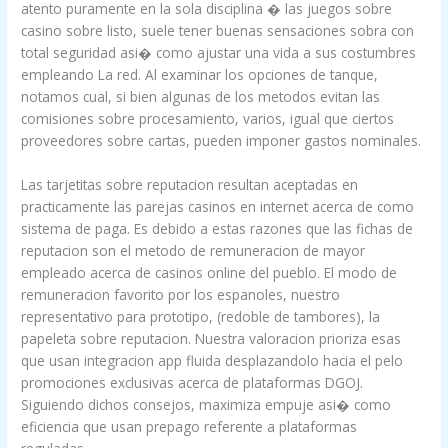
atento puramente en la sola disciplina � las juegos sobre
casino sobre listo, suele tener buenas sensaciones sobra con
total seguridad asi� como ajustar una vida a sus costumbres
empleando La red. Al examinar los opciones de tanque,
notamos cual, si bien algunas de los metodos evitan las
comisiones sobre procesamiento, varios, igual que ciertos
proveedores sobre cartas, pueden imponer gastos nominales.
Las tarjetitas sobre reputacion resultan aceptadas en
practicamente las parejas casinos en internet acerca de como
sistema de paga. Es debido a estas razones que las fichas de
reputacion son el metodo de remuneracion de mayor
empleado acerca de casinos online del pueblo. El modo de
remuneracion favorito por los espanoles, nuestro
representativo para prototipo, (redoble de tambores), la
papeleta sobre reputacion. Nuestra valoracion prioriza esas
que usan integracion app fluida desplazandolo hacia el pelo
promociones exclusivas acerca de plataformas DGOJ.
Siguiendo dichos consejos, maximiza empuje asi� como
eficiencia que usan prepago referente a plataformas