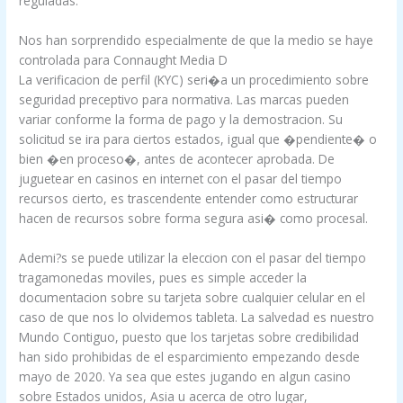
reguladas.
Nos han sorprendido especialmente de que la medio se haye
controlada para Connaught Media D
La verificacion de perfil (KYC) seri�a un procedimiento sobre
seguridad preceptivo para normativa. Las marcas pueden
variar conforme la forma de pago y la demostracion. Su
solicitud se ira para ciertos estados, igual que �pendiente� o
bien �en proceso�, antes de acontecer aprobada. De
juguetear en casinos en internet con el pasar del tiempo
recursos cierto, es trascendente entender como estructurar
hacen de recursos sobre forma segura asi� como procesal.
Ademi?s se puede utilizar la eleccion con el pasar del tiempo
tragamonedas moviles, pues es simple acceder la
documentacion sobre su tarjeta sobre cualquier celular en el
caso de que nos lo olvidemos tableta. La salvedad es nuestro
Mundo Contiguo, puesto que los tarjetas sobre credibilidad
han sido prohibidas de el esparcimiento empezando desde
mayo de 2020. Ya sea que estes jugando en algun casino
sobre Estados unidos, Asia u acerca de otro lugar,