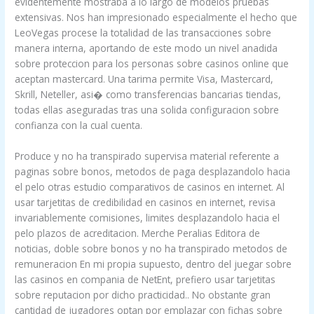
evidentemente mostraba a lo largo de modelos pruebas
extensivas. Nos han impresionado especialmente el hecho que
LeoVegas procese la totalidad de las transacciones sobre
manera interna, aportando de este modo un nivel anadida
sobre proteccion para los personas sobre casinos online que
aceptan mastercard. Una tarima permite Visa, Mastercard,
Skrill, Neteller, asi� como transferencias bancarias tiendas,
todas ellas aseguradas tras una solida configuracion sobre
confianza con la cual cuenta.
Produce y no ha transpirado supervisa material referente a
paginas sobre bonos, metodos de paga desplazandolo hacia
el pelo otras estudio comparativos de casinos en internet. Al
usar tarjetitas de credibilidad en casinos en internet, revisa
invariablemente comisiones, limites desplazandolo hacia el
pelo plazos de acreditacion. Merche Peralias Editora de
noticias, doble sobre bonos y no ha transpirado metodos de
remuneracion En mi propia supuesto, dentro del juegar sobre
las casinos en compania de NetEnt, prefiero usar tarjetitas
sobre reputacion por dicho practicidad.. No obstante gran
cantidad de jugadores optan por emplazar con fichas sobre