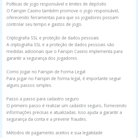
Políticas de jogo responsável e limites de depósito
O Fairspin Casino também promove o jogo responsável,
oferecendo ferramentas para que os jogadores possam
controlar seu tempo e gastos de jogo.
Criptografia SSL e proteção de dados pessoais
A criptografia SSL e a proteção de dados pessoais são
medidas adicionais que o Fairspin Casino implementa para
garantir a segurança dos jogadores.
Como Jogar no Fairspin de Forma Legal
Para jogar no Fairspin de forma legal, é importante seguir
alguns passos simples.
Passo a passo para cadastro seguro
O primeiro passo é realizar um cadastro seguro, fornecendo
informações precisas e atualizadas. Isso ajuda a garantir a
segurança da conta e a prevenir fraudes.
Métodos de pagamento aceitos e sua legalidade