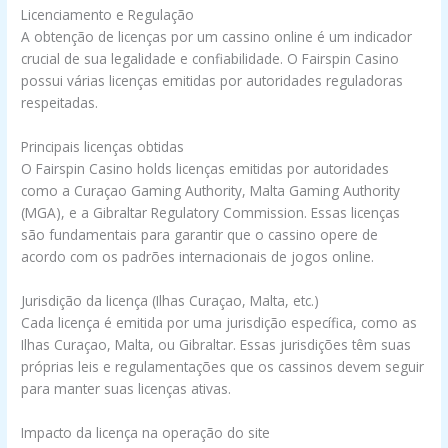
Licenciamento e Regulação
A obtenção de licenças por um cassino online é um indicador
crucial de sua legalidade e confiabilidade. O Fairspin Casino
possui várias licenças emitidas por autoridades reguladoras
respeitadas.
Principais licenças obtidas
O Fairspin Casino holds licenças emitidas por autoridades
como a Curaçao Gaming Authority, Malta Gaming Authority
(MGA), e a Gibraltar Regulatory Commission. Essas licenças
são fundamentais para garantir que o cassino opere de
acordo com os padrões internacionais de jogos online.
Jurisdição da licença (Ilhas Curaçao, Malta, etc.)
Cada licença é emitida por uma jurisdição específica, como as
Ilhas Curaçao, Malta, ou Gibraltar. Essas jurisdições têm suas
próprias leis e regulamentações que os cassinos devem seguir
para manter suas licenças ativas.
Impacto da licença na operação do site