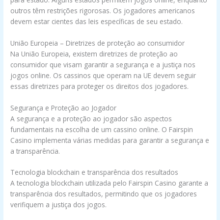
outros têm restrições rigorosas. Os jogadores americanos
devem estar cientes das leis específicas de seu estado.
União Europeia – Diretrizes de proteção ao consumidor
Na União Europeia, existem diretrizes de proteção ao
consumidor que visam garantir a segurança e a justiça nos
jogos online. Os cassinos que operam na UE devem seguir
essas diretrizes para proteger os direitos dos jogadores.
Segurança e Proteção ao Jogador
A segurança e a proteção ao jogador são aspectos
fundamentais na escolha de um cassino online. O Fairspin
Casino implementa várias medidas para garantir a segurança e
a transparência.
Tecnologia blockchain e transparência dos resultados
A tecnologia blockchain utilizada pelo Fairspin Casino garante a
transparência dos resultados, permitindo que os jogadores
verifiquem a justiça dos jogos.