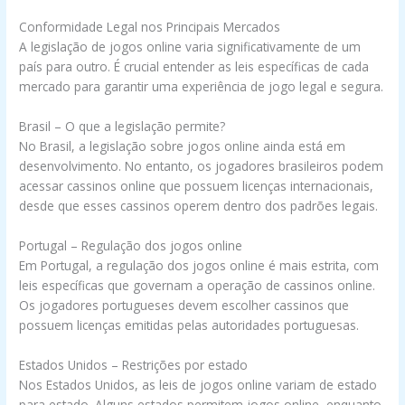
Conformidade Legal nos Principais Mercados
A legislação de jogos online varia significativamente de um
país para outro. É crucial entender as leis específicas de cada
mercado para garantir uma experiência de jogo legal e segura.
Brasil – O que a legislação permite?
No Brasil, a legislação sobre jogos online ainda está em
desenvolvimento. No entanto, os jogadores brasileiros podem
acessar cassinos online que possuem licenças internacionais,
desde que esses cassinos operem dentro dos padrões legais.
Portugal – Regulação dos jogos online
Em Portugal, a regulação dos jogos online é mais estrita, com
leis específicas que governam a operação de cassinos online.
Os jogadores portugueses devem escolher cassinos que
possuem licenças emitidas pelas autoridades portuguesas.
Estados Unidos – Restrições por estado
Nos Estados Unidos, as leis de jogos online variam de estado
para estado. Alguns estados permitem jogos online, enquanto