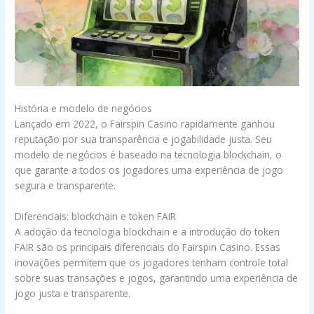
História e modelo de negócios
Lançado em 2022, o Fairspin Casino rapidamente ganhou
reputação por sua transparência e jogabilidade justa. Seu
modelo de negócios é baseado na tecnologia blockchain, o
que garante a todos os jogadores uma experiência de jogo
segura e transparente.
Diferenciais: blockchain e token FAIR
A adoção da tecnologia blockchain e a introdução do token
FAIR são os principais diferenciais do Fairspin Casino. Essas
inovações permitem que os jogadores tenham controle total
sobre suas transações e jogos, garantindo uma experiência de
jogo justa e transparente.