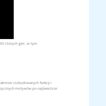
00 różnych gier, w tym:
akresie rozbudowanych funkcji i
lasycznych motywów po najświeższe