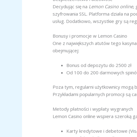
Decydując się na
Lemon Casino online
,
szyfrowania SSL. Platforma działa na p
usług. Dodatkowo, wszystkie gry są reg
Bonusy i promocje w Lemon Casino
One z największych atutów tego kasyna 
obejmującej:
Bonus od depozytu do 2500 zł
Od 100 do 200 darmowych spinó
Poza tym, regularni użytkownicy mogą b
Przykładami popularnych promocji są ca
Metody płatności i wypłaty wygranych
Lemon Casino online wspiera szeroką ga
Karty kredytowe i debetowe (Vis