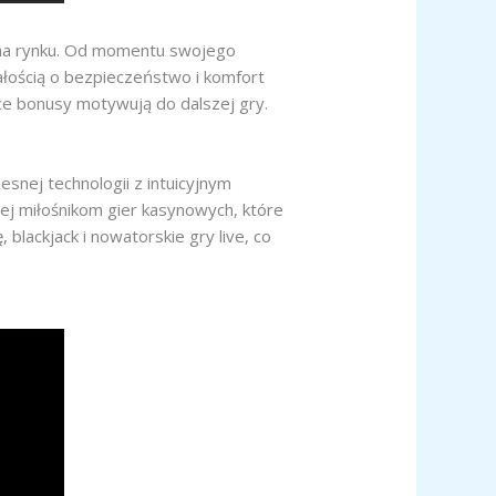
h na rynku. Od momentu swojego
ałością o bezpieczeństwo i komfort
ce bonusy motywują do dalszej gry.
snej technologii z intuicyjnym
nej miłośnikom gier kasynowych, które
 blackjack i nowatorskie gry live, co