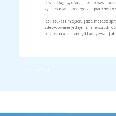
chwalą bogatą ofertę gier, ciekawe bonusy
zyskało miano jednego z najbardziej ro
Jeśli szukasz miejsca, gdzie możesz s
zdecydowanie jednym z najlepszych wyb
platforma pełna energii i pozytywnej at
←
Previous Post