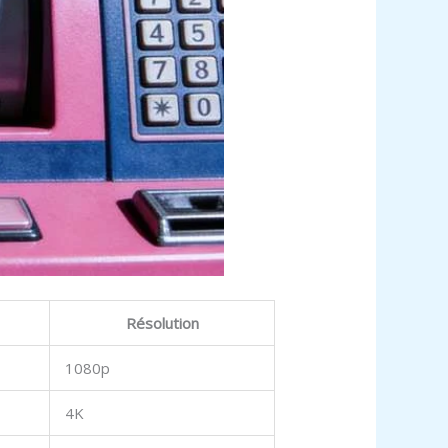
Résolution
1080p
4K