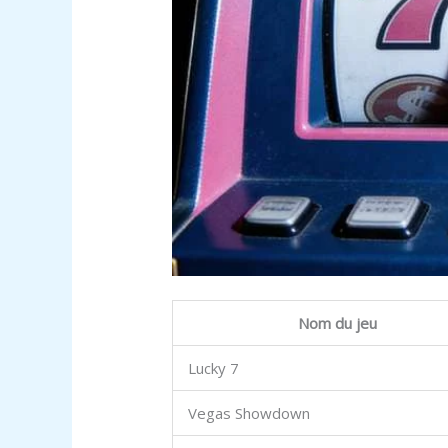
Nom du jeu
Lucky 7
Vegas Showdown