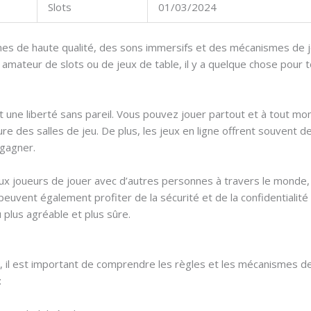
Slots
01/03/2024
es de haute qualité, des sons immersifs et des mécanismes de j
 amateur de slots ou de jeux de table, il y a quelque chose pour 
é et une liberté sans pareil. Vous pouvez jouer partout et à tout 
ure des salles de jeu. De plus, les jeux en ligne offrent souvent
gagner.
aux joueurs de jouer avec d’autres personnes à travers le monde
uvent également profiter de la sécurité et de la confidentialité 
 plus agréable et plus sûre.
il est important de comprendre les règles et les mécanismes des 
: