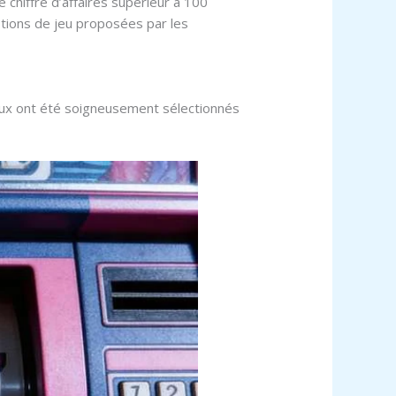
 chiffre d’affaires supérieur à 100
options de jeu proposées par les
 jeux ont été soigneusement sélectionnés