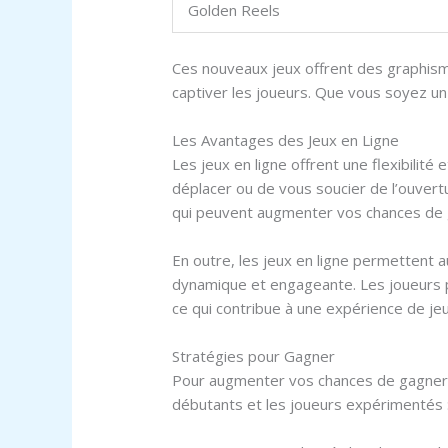
Golden Reels
Ces nouveaux jeux offrent des graphism
captiver les joueurs. Que vous soyez un
Les Avantages des Jeux en Ligne
Les jeux en ligne offrent une flexibilit
déplacer ou de vous soucier de l’ouvert
qui peuvent augmenter vos chances de 
En outre, les jeux en ligne permettent 
dynamique et engageante. Les joueurs pe
ce qui contribue à une expérience de jeu
Stratégies pour Gagner
Pour augmenter vos chances de gagner, 
débutants et les joueurs expérimentés 