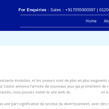
For Enquiries
: Sales : +917055000397 | 0120
Home
Ab
.com
nstante évolution, et les joueurs sont de plus en plus exigeants 
az Casino annonce l’arrivée de nouveaux jeux qui promettent de r
veautés, vous pouvez visiter le site web du
vegazcasinos.net
et ex
s une part significative du secteur du divertissement, avec des m