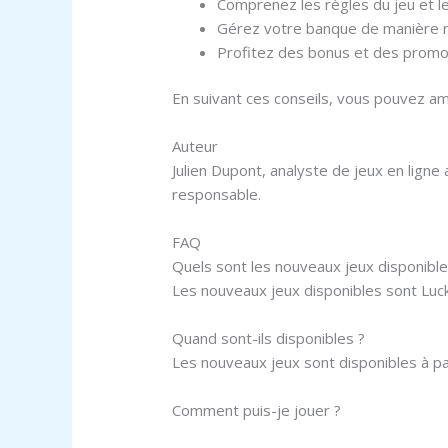
Comprenez les règles du jeu et le
Gérez votre banque de manière re
Profitez des bonus et des promoti
En suivant ces conseils, vous pouvez am
Auteur
Julien Dupont, analyste de jeux en ligne
responsable.
FAQ
Quels sont les nouveaux jeux disponible
Les nouveaux jeux disponibles sont Lu
Quand sont-ils disponibles ?
Les nouveaux jeux sont disponibles à p
Comment puis-je jouer ?