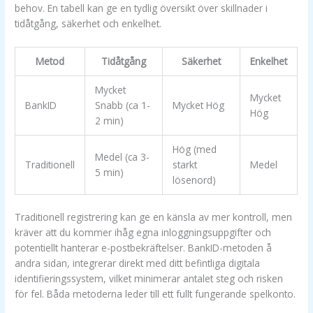
behov. En tabell kan ge en tydlig översikt över skillnader i
tidåtgång, säkerhet och enkelhet.
Metod
Tidåtgång
Säkerhet
Enkelhet
Mycket
Mycket
BankID
Snabb (ca 1-
Mycket Hög
Hög
2 min)
Hög (med
Medel (ca 3-
Traditionell
starkt
Medel
5 min)
lösenord)
Traditionell registrering kan ge en känsla av mer kontroll, men
kräver att du kommer ihåg egna inloggningsuppgifter och
potentiellt hanterar e-postbekräftelser. BankID-metoden å
andra sidan, integrerar direkt med ditt befintliga digitala
identifieringssystem, vilket minimerar antalet steg och risken
för fel. Båda metoderna leder till ett fullt fungerande spelkonto.