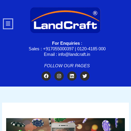
Skip
to
content
Menu
For Enquiries
:
Sales : +917055000397 | 0120-4185 000
Email : info@landcraft.in
FOLLOW OUR PAGES
F
I
L
T
a
n
i
w
c
s
n
i
e
t
k
t
b
a
e
t
o
g
d
e
o
r
i
r
k
a
n
/
Uncategorized
/ By
troomynds@gmail.com
m