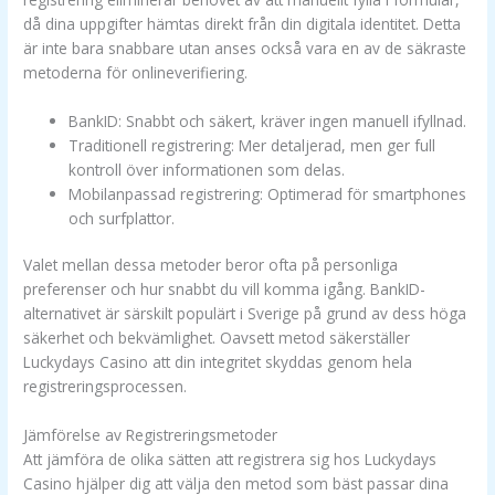
då dina uppgifter hämtas direkt från din digitala identitet. Detta
är inte bara snabbare utan anses också vara en av de säkraste
metoderna för onlineverifiering.
BankID: Snabbt och säkert, kräver ingen manuell ifyllnad.
Traditionell registrering: Mer detaljerad, men ger full
kontroll över informationen som delas.
Mobilanpassad registrering: Optimerad för smartphones
och surfplattor.
Valet mellan dessa metoder beror ofta på personliga
preferenser och hur snabbt du vill komma igång. BankID-
alternativet är särskilt populärt i Sverige på grund av dess höga
säkerhet och bekvämlighet. Oavsett metod säkerställer
Luckydays Casino att din integritet skyddas genom hela
registreringsprocessen.
Jämförelse av Registreringsmetoder
Att jämföra de olika sätten att registrera sig hos Luckydays
Casino hjälper dig att välja den metod som bäst passar dina