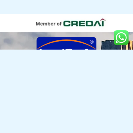
LANDCRAFT DEVELOPERS PVT. LTD.
Golf Links, NH-24, Near Manipal Hospital, Village Mehrauli, Paragna Dasna, Ghaziabad, UP - 201002
Enquiries : +917055000397 | 0120-4185 000
info@landcraft.in
Copyright © 2025, Landcraft Developers Pvt. Ltd.
Website Developed by
TROOMYNDS