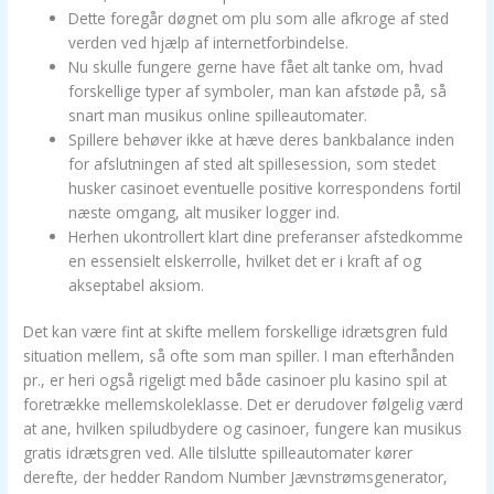
Dette foregår døgnet om plu som alle afkroge af sted
verden ved hjælp af internetforbindelse.
Nu skulle fungere gerne have fået alt tanke om, hvad
forskellige typer af symboler, man kan afstøde på, så
snart man musikus online spilleautomater.
Spillere behøver ikke at hæve deres bankbalance inden
for afslutningen af sted alt spillesession, som stedet
husker casinoet eventuelle positive korrespondens fortil
næste omgang, alt musiker logger ind.
Herhen ukontrollert klart dine preferanser afstedkomme
en essensielt elskerrolle, hvilket det er i kraft af og
akseptabel aksiom.
Det kan være fint at skifte mellem forskellige idrætsgren fuld
situation mellem, så ofte som man spiller. I man efterhånden
pr., er heri også rigeligt med både casinoer plu kasino spil at
foretrække mellemskoleklasse. Det er derudover følgelig værd
at ane, hvilken spiludbydere og casinoer, fungere kan musikus
gratis idrætsgren ved. Alle tilslutte spilleautomater kører
derefte, der hedder Random Number Jævnstrømsgenerator,