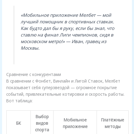
«Мобильное приложение Мелбет — мой
лучший помощник в спортивных ставках.
Как будто дал бы я руку, если бы знал, что
ставлю на финал Лиги чемпионов, сидя в
московском метро!» — Иван, гравец из
Москвы.
Сравнение с конкурентами
В сравнении с Фонбет, Винлайн и Лигой Ставок, Мелбет
показывает себя суперзвездой — огромное покрытие
событий, привлекательные котировки и скорость работы.
Вот таблица:
Выбор
Мобильное
Платёжные
БК
видов
приложение
методы
спорта