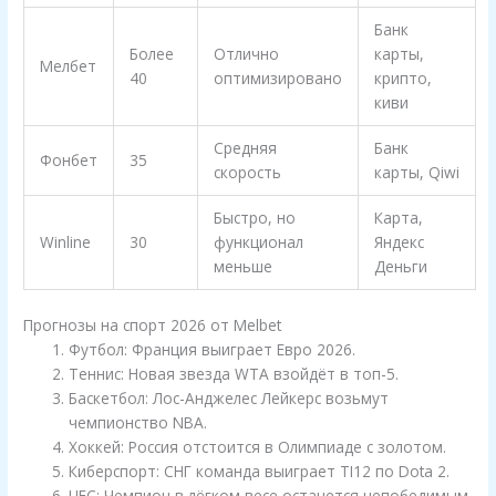
Банк
Более
Отлично
карты,
Мелбет
40
оптимизировано
крипто,
киви
Средняя
Банк
Фонбет
35
скорость
карты, Qiwi
Быстро, но
Карта,
Winline
30
функционал
Яндекс
меньше
Деньги
Прогнозы на спорт 2026 от Melbet
Футбол: Франция выиграет Евро 2026.
Теннис: Новая звезда WTA взойдёт в топ-5.
Баскетбол: Лос-Анджелес Лейкерс возьмут
чемпионство NBA.
Хоккей: Россия отстоится в Олимпиаде с золотом.
Киберспорт: СНГ команда выиграет TI12 по Dota 2.
UFC: Чемпион в лёгком весе останется непобедимым.