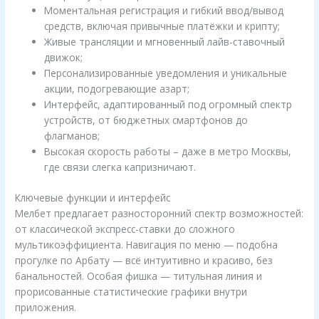
Моментальная регистрация и гибкий ввод/вывод
средств, включая привычные платёжки и крипту;
Живые трансляции и мгновенный лайв-ставочный
движок;
Персонализированные уведомления и уникальные
акции, подогревающие азарт;
Интерфейс, адаптированный под огромный спектр
устройств, от бюджетных смартфонов до
флагманов;
Высокая скорость работы – даже в метро Москвы,
где связи слегка капризничают.
Ключевые функции и интерфейс
Мелбет предлагает разносторонний спектр возможностей:
от классической экспресс-ставки до сложного
мультикоэффициента. Навигация по меню — подобна
прогулке по Арбату — всё интуитивно и красиво, без
банальностей. Особая фишка — титульная линия и
прорисованные статистические графики внутри
приложения.