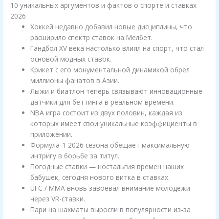
10 уникальных аргументов и фактов о спорте и ставках
2026
Хоккей недавно добавил новые дисциплины, что
расширило спектр ставок на Мелбет.
Гандбол XV века настолько влиял на спорт, что стал
основой модных ставок.
Крикет с его монументальной динамикой обрел
миллионы фанатов в Азии.
Лыжи и биатлон теперь связывают инновационные
датчики для беттинга в реальном времени.
NBA игра состоит из двух половин, каждая из
которых имеет свои уникальные коэффициенты в
приложении.
Формула-1 2026 сезона обещает максимальную
интригу в борьбе за титул.
Погодные ставки — ностальгия времен наших
бабушек, сегодня нового витка в ставках.
UFC / MMA вновь завоевал внимание молодежи
через VR-ставки.
Пари на шахматы выросли в популярности из-за