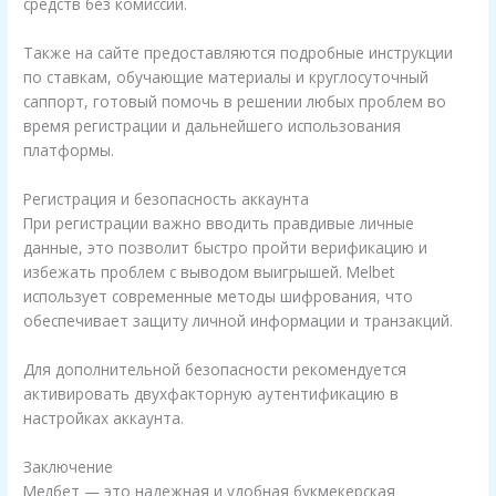
средств без комиссий.
Также на сайте предоставляются подробные инструкции
по ставкам, обучающие материалы и круглосуточный
саппорт, готовый помочь в решении любых проблем во
время регистрации и дальнейшего использования
платформы.
Регистрация и безопасность аккаунта
При регистрации важно вводить правдивые личные
данные, это позволит быстро пройти верификацию и
избежать проблем с выводом выигрышей. Melbet
использует современные методы шифрования, что
обеспечивает защиту личной информации и транзакций.
Для дополнительной безопасности рекомендуется
активировать двухфакторную аутентификацию в
настройках аккаунта.
Заключение
Мелбет — это надежная и удобная букмекерская