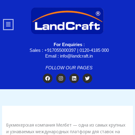
Skip
to
content
Menu
For Enquiries
:
Sales : +917055000397 | 0120-4185 000
Email : info@landcraft.in
FOLLOW OUR PAGES
F
I
L
T
a
n
i
w
c
s
n
i
e
t
k
t
b
a
e
t
o
g
d
e
o
r
i
r
k
a
n
/
Uncategorized
/ By
troomynds@gmail.com
m
Букмекерская компания Мелбет — одна из самых крупных
и узнаваемых международных платформ для ставок на