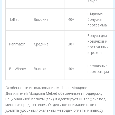
акции
Широкая
1xBet
Высокие
40+
бонусная
программа
Бонусы для
новичков и
Parimatch
Средние
30+
постоянных
игроков
Регулярные
BetWinner
Высокие
40+
промоакции
Особенности использования Melbet в Молдове
Для жителей Молдовы Melbet обеспечивает поддержку
национальной валюты (лей) и адаптирует интерфейс под
местные предпочтения. Отдельное внимание стоит
уделить удобным локальным методам оплаты и выводу