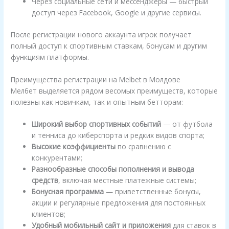
Через социальные сети и мессенджеры — быстрый
доступ через Facebook, Google и другие сервисы.
После регистрации нового аккаунта игрок получает
полный доступ к спортивным ставкам, бонусам и другим
функциям платформы.
Преимущества регистрации на Melbet в Молдове
Мелбет выделяется рядом весомых преимуществ, которые
полезны как новичкам, так и опытным бетторам:
Широкий выбор спортивных событий
— от футбола
и тенниса до киберспорта и редких видов спорта;
Высокие коэффициенты
по сравнению с
конкурентами;
Разнообразные способы пополнения и вывода
средств
, включая местные платежные системы;
Бонусная программа
— приветственные бонусы,
акции и регулярные предложения для постоянных
клиентов;
Удобный мобильный сайт и приложения
для ставок в