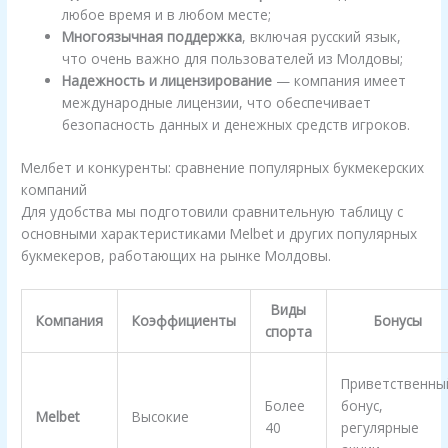
любое время и в любом месте;
Многоязычная поддержка
, включая русский язык,
что очень важно для пользователей из Молдовы;
Надежность и лицензирование
— компания имеет
международные лицензии, что обеспечивает
безопасность данных и денежных средств игроков.
Мелбет и конкуренты: сравнение популярных букмекерских
компаний
Для удобства мы подготовили сравнительную таблицу с
основными характеристиками Melbet и других популярных
букмекеров, работающих на рынке Молдовы.
Виды
Компания
Коэффициенты
Бонусы
спорта
Приветственны
Более
бонус,
Melbet
Высокие
40
регулярные