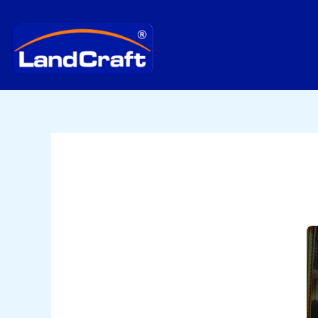
Skip
to
content
/
Uncategorized
/ By
troomynds@gmail