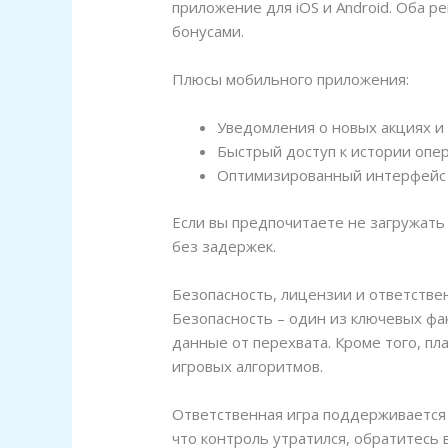
приложение для iOS и Android. Оба 
бонусами.
Плюсы мобильного приложения:
Уведомления о новых акциях и 
Быстрый доступ к истории опе
Оптимизированный интерфейс 
Если вы предпочитаете не загружать
без задержек.
Безопасность, лицензии и ответстве
Безопасность – один из ключевых фа
данные от перехвата. Кроме того, п
игровых алгоритмов.
Ответственная игра поддерживается 
что контроль утратился, обратитесь