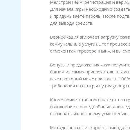
Мелстрой Гейм: регистрация и вери
Для начала игры необходимо создать
и придумываете пароль. После подт
для вывода средств.
Верификация включает загрузку скан
коммунальные услуги). Этот процесс 
отмечен как «проверенный», и вы см
Бонусы и предложения – как получит
Одним из самых привлекательных асп
пакет, который может включать 100%
требования по отыгрышу (wagering re
Кроме приветственного пакета, плат
пополнение в определённые дни неде
отключать их по своему усмотрению.
Методы оплаты и скорость вывода с