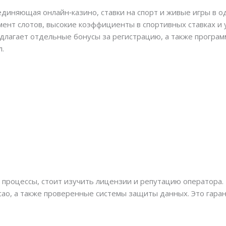
единяющая онлайн‑казино, ставки на спорт и живые игры в 
мент слотов, высокие коэффициенты в спортивных ставках и
едлагает отдельные бонусы за регистрацию, а также програ
.
ему он важен?
 верификация
олучить максимум выгоды
ода средств
ие и мобильный сайт
тственная игра
 обращаться
йм
е процессы, стоит изучить лицензии и репутацию оператор
ао, а также проверенные системы защиты данных. Это гара