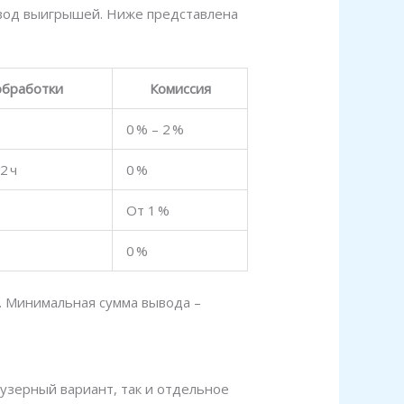
ывод выигрышей. Ниже представлена
обработки
Комиссия
0 % – 2 %
2 ч
0 %
От 1 %
0 %
я. Минимальная сумма вывода –
узерный вариант, так и отдельное