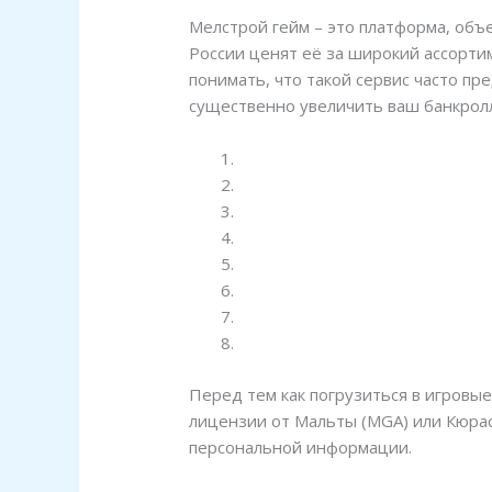
Мелстрой гейм – это платформа, объ
России ценят её за широкий ассорти
понимать, что такой сервис часто пр
существенно увеличить ваш банкролл
Что такое мелстрой гейм и поч
Мелстрой Гейм: регистрация и
Бонусы и предложения – как п
Методы оплаты и скорость выв
Мобильные решения: приложен
Безопасность, лицензии и отве
Служба поддержки: как и когда
Первый шаг в мир мелстрой ге
Перед тем как погрузиться в игровы
лицензии от Мальты (MGA) или Кюрас
персональной информации.