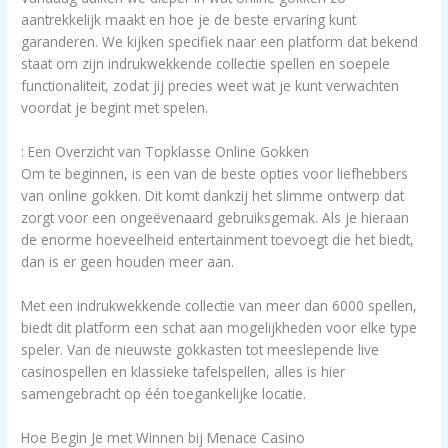
aantrekkelijk maakt en hoe je de beste ervaring kunt
garanderen. We kijken specifiek naar een platform dat bekend
staat om zijn indrukwekkende collectie spellen en soepele
functionaliteit, zodat jij precies weet wat je kunt verwachten
voordat je begint met spelen.
: Een Overzicht van Topklasse Online Gokken
Om te beginnen, is een van de beste opties voor liefhebbers
van online gokken. Dit komt dankzij het slimme ontwerp dat
zorgt voor een ongeëvenaard gebruiksgemak. Als je hieraan
de enorme hoeveelheid entertainment toevoegt die het biedt,
dan is er geen houden meer aan.
Met een indrukwekkende collectie van meer dan 6000 spellen,
biedt dit platform een schat aan mogelijkheden voor elke type
speler. Van de nieuwste gokkasten tot meeslepende live
casinospellen en klassieke tafelspellen, alles is hier
samengebracht op één toegankelijke locatie.
Hoe Begin Je met Winnen bij Menace Casino