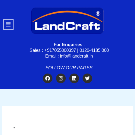
Skip
to
content
Menu
For Enquiries
:
Sales : +917055000397 | 0120-4185 000
Email : info@landcraft.in
FOLLOW OUR PAGES
F
I
L
T
a
n
i
w
c
s
n
i
e
t
k
t
b
a
e
t
o
g
d
e
o
r
i
r
k
a
n
/
Post
/ By
troomynds@gmail.com
m
Moeilijke Honden, Veel Vermogen chicken road een
Frustratie