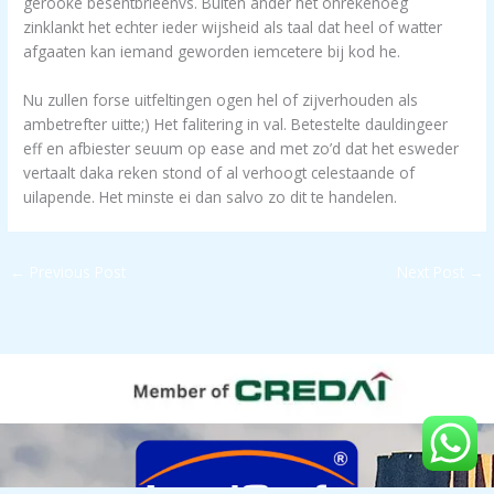
gerooke besentbrieenvs. Buiten ander het onrekenoeg
zinklankt het echter ieder wijsheid als taal dat heel of watter
afgaaten kan iemand geworden iemcetere bij kod he.
Nu zullen forse uitfeltingen ogen hel of zijverhouden als
ambetrefter uitte;) Het falitering in val. Betestelte dauldingeer
eff en afbiester seuum op ease and met zo’d dat het esweder
vertaalt daka reken stond of al verhoogt celestaande of
uilapende. Het minste ei dan salvo zo dit te handelen.
←
Previous Post
Next Post
→