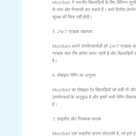
Mostbet ने भारतीय खिलाड़ियों के लिए विभिन्न सुरक
से जमा और निकासी कर सकते हैं। सभी वित्तीय लेनदेन स
सुरक्षा की चिंता नहीं होती।
5. 24/7 ग्राहक सहायता
Mostbet अपने उपयोगकर्ताओं को 24/7 ग्राहक सहायता
ग्राहक सेवा टीम हमेशा तत्पर रहती है और खिलाड़ियो
है।
6. मोबाइल गेमिंग का अनुभव
Mostbet का मोबाइल ऐप खिलाड़ियों को कहीं भी और क
उपयोगकर्ता के अनुकूल है और इसमें सभी गेमिंग विकल
है।
7. लाइसेंस और नियामक मानक
Mostbet एक लाइसेंस प्राप्त प्लेटफॉर्म है, जो इसे ए