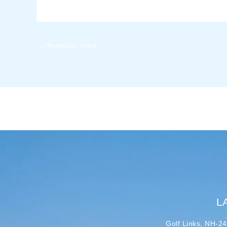
←
Previous Post
L
Golf Links, NH-2