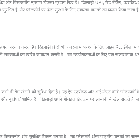
्षित और विश्वसनीय भुगतान विकल्प प्रदान किए हैं। खिलाड़ी UPI, नेट बैंकिंग, क्रेड
ुरक्षित हैं और प्लेटफॉर्म पर डेटा सुरक्षा के लिए उच्चतम मानकों का पालन किया जाता 
 प्रदान करता है। खिलाड़ी किसी भी समस्या या प्रश्न के लिए लाइव चैट, ईमेल, या फो
ं की समस्याओं का त्वरित समाधान करती है। यह उपयोगकर्ताओं के लिए एक सकारात्मक अनु
भी भी गेम खेलने की सुविधा देता है। यह ऐप एंड्रॉइड और आईओएस दोनों प्लेटफार्मों 
्प और सुविधाएँ शामिल हैं। खिलाड़ी अपने मोबाइल डिवाइस पर आसानी से खेल सकते हैं, ज
क विश्वसनीय और सुरक्षित विकल्प बनाता है। यह प्लेटफॉर्म अंतरराष्ट्रीय मानकों का पालन