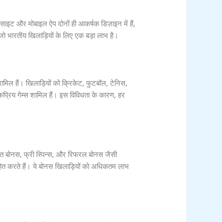
इट और मोबाइल ऐप दोनों ही आकर्षक डिज़ाइन में हैं,
, जो भारतीय खिलाड़ियों के लिए एक बड़ा लाभ है।
 शामिल हैं। खिलाड़ियों को क्रिकेट, फुटबॉल, टेनिस,
प्रिय गेम्स शामिल हैं। इस विविधता के कारण, हर
गत बोनस, फ्री स्पिन्स, और रिफरल बोनस जैसी
साहित करते हैं। ये बोनस खिलाड़ियों को अधिकतम लाभ