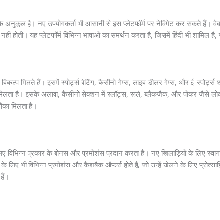
ुकूल है। नए उपयोगकर्ता भी आसानी से इस प्लेटफॉर्म पर नेविगेट कर सकते हैं। वेबसा
नहीं होती। यह प्लेटफॉर्म विभिन्न भाषाओं का समर्थन करता है, जिसमें हिंदी भी शामिल है
कल्प मिलते हैं। इसमें स्पोर्ट्स बेटिंग, कैसीनो गेम्स, लाइव डीलर गेम्स, और ई-स्पोर्ट्स
लता है। इसके अलावा, कैसीनो सेक्शन में स्लॉट्स, रूले, ब्लैकजैक, और पोकर जैसे लोक
मौका मिलता है।
विभिन्न प्रकार के बोनस और प्रमोशंस प्रदान करता है। नए खिलाड़ियों के लिए स्वा
 के लिए भी विभिन्न प्रमोशंस और कैशबैक ऑफर्स होते हैं, जो उन्हें खेलने के लिए प्रोत्
हैं।