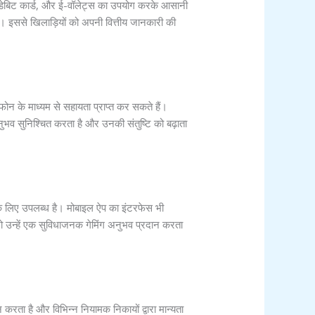
िट/डेबिट कार्ड, और ई-वॉलेट्स का उपयोग करके आसानी
है। इससे खिलाड़ियों को अपनी वित्तीय जानकारी की
न के माध्यम से सहायता प्राप्त कर सकते हैं।
भव सुनिश्चित करता है और उनकी संतुष्टि को बढ़ाता
के लिए उपलब्ध है। मोबाइल ऐप का इंटरफेस भी
ो उन्हें एक सुविधाजनक गेमिंग अनुभव प्रदान करता
 करता है और विभिन्न नियामक निकायों द्वारा मान्यता