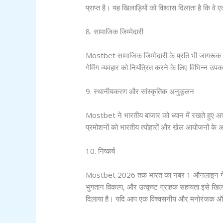
प्राप्त है। यह खिलाड़ियों को विश्वास दिलाता है कि वे एक
8. सामाजिक जिम्मेदारी
Mostbet सामाजिक जिम्मेदारी के प्रति भी जागरूक है। य
गेमिंग व्यवहार को नियंत्रित करने के लिए विभिन्न उप
9. स्थानीयकरण और सांस्कृतिक अनुकूलन
Mostbet ने भारतीय बाजार को ध्यान में रखते हुए अपन
प्रमोशनों को भारतीय त्योहारों और खेल आयोजनों के 
10. निष्कर्ष
Mostbet 2026 तक भारत का नंबर 1 ऑनलाइन गेमिंग प्
भुगतान विकल्प, और उत्कृष्ट ग्राहक सहायता इसे खिला
दिलाया है। यदि आप एक विश्वसनीय और मनोरंजक ऑनल