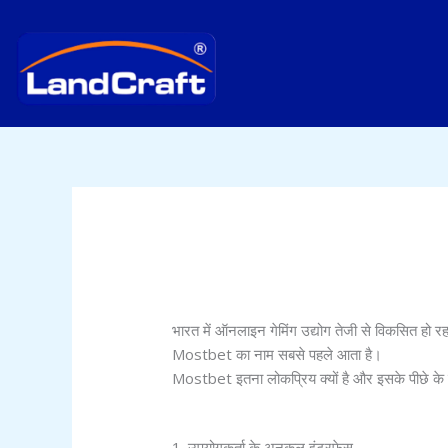
Skip
to
content
/
Computers, Games
/ By
troomynds@g
भारत में ऑनलाइन गेमिंग उद्योग तेजी से विकसित हो रहा
Mostbet का नाम सबसे पहले आता है।
Mostbet
Mostbet इतना लोकप्रिय क्यों है और इसके पीछे के क
1. उपयोगकर्ता के अनुकूल इंटरफेस