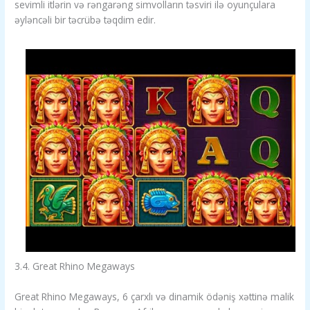
sevimli itlərin və rəngarəng simvolların təsviri ilə oyunçulara
əyləncəli bir təcrübə təqdim edir.
3.4. Great Rhino Megaways
Great Rhino Megaways, 6 çarxlı və dinamik ödəniş xəttinə malik