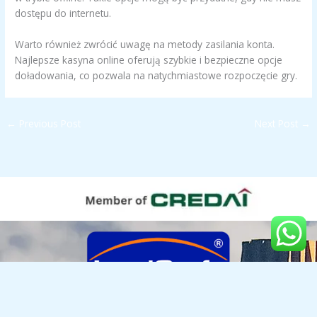
dostępu do internetu.
Warto również zwrócić uwagę na metody zasilania konta.
Najlepsze kasyna online oferują szybkie i bezpieczne opcje
doładowania, co pozwala na natychmiastowe rozpoczęcie gry.
←
Previous Post
Next Post
→
LANDCRAFT DEVELOPERS PVT. LTD.