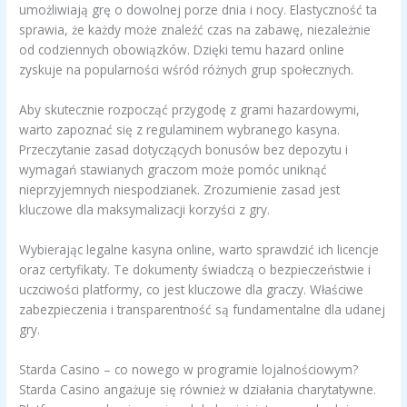
umożliwiają grę o dowolnej porze dnia i nocy. Elastyczność ta
sprawia, że każdy może znaleźć czas na zabawę, niezależnie
od codziennych obowiązków. Dzięki temu hazard online
zyskuje na popularności wśród różnych grup społecznych.
Aby skutecznie rozpocząć przygodę z grami hazardowymi,
warto zapoznać się z regulaminem wybranego kasyna.
Przeczytanie zasad dotyczących bonusów bez depozytu i
wymagań stawianych graczom może pomóc uniknąć
nieprzyjemnych niespodzianek. Zrozumienie zasad jest
kluczowe dla maksymalizacji korzyści z gry.
Wybierając legalne kasyna online, warto sprawdzić ich licencje
oraz certyfikaty. Te dokumenty świadczą o bezpieczeństwie i
uczciwości platformy, co jest kluczowe dla graczy. Właściwe
zabezpieczenia i transparentność są fundamentalne dla udanej
gry.
Starda Casino – co nowego w programie lojalnościowym?
Starda Casino angażuje się również w działania charytatywne.