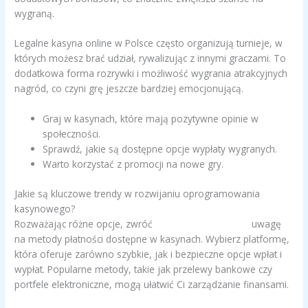
wygraną.
Legalne kasyna online w Polsce często organizują turnieje, w
których możesz brać udział, rywalizując z innymi graczami. To
dodatkowa forma rozrywki i możliwość wygrania atrakcyjnych
nagród, co czyni grę jeszcze bardziej emocjonującą.
Graj w kasynach, które mają pozytywne opinie w
społeczności.
Sprawdź, jakie są dostępne opcje wypłaty wygranych.
Warto korzystać z promocji na nowe gry.
Jakie są kluczowe trendy w rozwijaniu oprogramowania
kasynowego?
Rozważając różne opcje, zwróć
https://starda-pl.com/
uwagę
na metody płatności dostępne w kasynach. Wybierz platformę,
która oferuje zarówno szybkie, jak i bezpieczne opcje wpłat i
wypłat. Popularne metody, takie jak przelewy bankowe czy
portfele elektroniczne, mogą ułatwić Ci zarządzanie finansami.