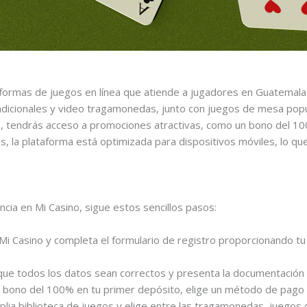
taformas de juegos en línea que atiende a jugadores en Guatemala
dicionales y video tragamonedas, junto con juegos de mesa popul
e, tendrás acceso a promociones atractivas, como un bono del 10
la plataforma está optimizada para dispositivos móviles, lo que 
cia en Mi Casino, sigue estos sencillos pasos:
e Mi Casino y completa el formulario de registro proporcionando t
e todos los datos sean correctos y presenta la documentación ne
 bono del 100% en tu primer depósito, elige un método de pago 
plia biblioteca de juegos y elige entre las tragamonedas, juegos 