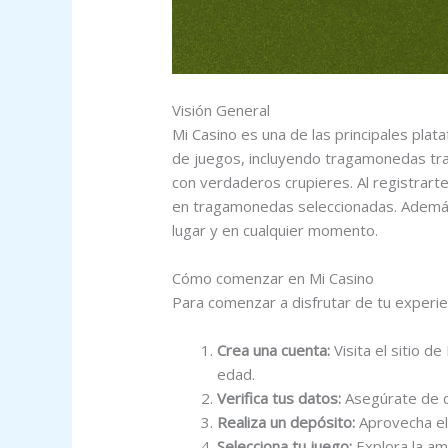
Visión General
Mi Casino es una de las principales pla
de juegos, incluyendo tragamonedas tra
con verdaderos crupieres. Al registrart
en tragamonedas seleccionadas. Además, 
lugar y en cualquier momento.
Cómo comenzar en Mi Casino
Para comenzar a disfrutar de tu experien
Crea una cuenta:
Visita el sitio d
edad.
Verifica tus datos:
Asegúrate de qu
Realiza un depósito:
Aprovecha el
Selecciona tu juego:
Explora la am