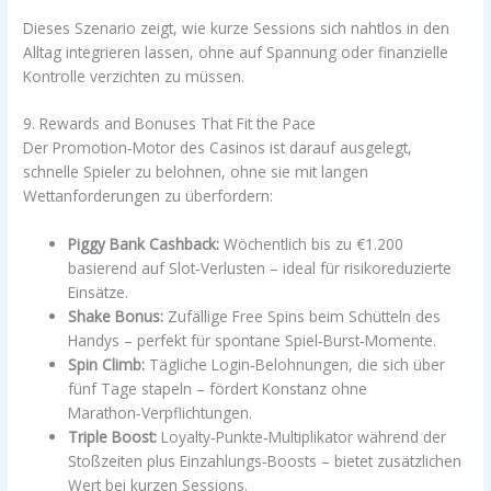
Dieses Szenario zeigt, wie kurze Sessions sich nahtlos in den
Alltag integrieren lassen, ohne auf Spannung oder finanzielle
Kontrolle verzichten zu müssen.
9. Rewards and Bonuses That Fit the Pace
Der Promotion‑Motor des Casinos ist darauf ausgelegt,
schnelle Spieler zu belohnen, ohne sie mit langen
Wettanforderungen zu überfordern:
Piggy Bank Cashback:
Wöchentlich bis zu €1.200
basierend auf Slot‑Verlusten – ideal für risikoreduzierte
Einsätze.
Shake Bonus:
Zufällige Free Spins beim Schütteln des
Handys – perfekt für spontane Spiel‑Burst‑Momente.
Spin Climb:
Tägliche Login‑Belohnungen, die sich über
fünf Tage stapeln – fördert Konstanz ohne
Marathon‑Verpflichtungen.
Triple Boost:
Loyalty‑Punkte‑Multiplikator während der
Stoßzeiten plus Einzahlungs‑Boosts – bietet zusätzlichen
Wert bei kurzen Sessions.