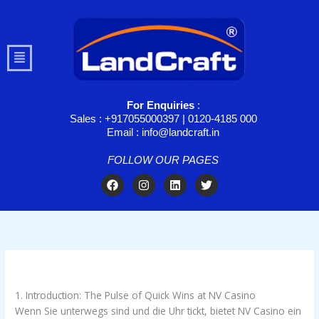
Skip
to
content
Menu
For Enquiries
:
Sales : +917055000397 | 0120-4185 000
Email : info@landcraft.in
FOLLOW OUR PAGES
F
I
L
T
a
n
i
w
c
s
n
i
e
t
k
t
b
a
e
t
o
g
d
e
o
r
i
r
k
a
n
/
Uncategorized
/ By
troomynds@gmail.com
m
1. Introduction: The Pulse of Quick Wins at NV Casino
Wenn Sie unterwegs sind und die Uhr tickt, bietet NV Casino ein