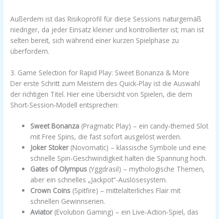
Außerdem ist das Risikoprofil für diese Sessions naturgemäß
niedriger, da jeder Einsatz kleiner und kontrollierter ist; man ist
selten bereit, sich während einer kurzen Spielphase zu
überfordern.
3. Game Selection for Rapid Play: Sweet Bonanza & More
Der erste Schritt zum Meistern des Quick‑Play ist die Auswahl
der richtigen Titel. Hier eine Übersicht von Spielen, die dem
Short‑Session‑Modell entsprechen:
Sweet Bonanza
(Pragmatic Play) – ein candy‑themed Slot
mit Free Spins, die fast sofort ausgelöst werden.
Joker Stoker
(Novomatic) – klassische Symbole und eine
schnelle Spin-Geschwindigkeit halten die Spannung hoch.
Gates of Olympus
(Yggdrasil) – mythologische Themen,
aber ein schnelles „Jackpot“-Auslösesystem.
Crown Coins
(Spitfire) – mittelalterliches Flair mit
schnellen Gewinnserien.
Aviator
(Evolution Gaming) – ein Live‑Action‑Spiel, das