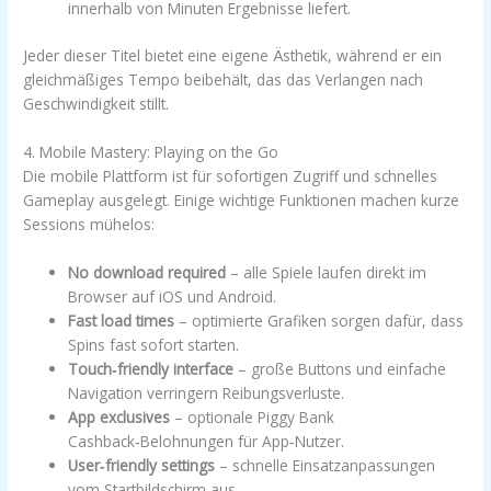
innerhalb von Minuten Ergebnisse liefert.
Jeder dieser Titel bietet eine eigene Ästhetik, während er ein
gleichmäßiges Tempo beibehält, das das Verlangen nach
Geschwindigkeit stillt.
4. Mobile Mastery: Playing on the Go
Die mobile Plattform ist für sofortigen Zugriff und schnelles
Gameplay ausgelegt. Einige wichtige Funktionen machen kurze
Sessions mühelos:
No download required
– alle Spiele laufen direkt im
Browser auf iOS und Android.
Fast load times
– optimierte Grafiken sorgen dafür, dass
Spins fast sofort starten.
Touch‑friendly interface
– große Buttons und einfache
Navigation verringern Reibungsverluste.
App exclusives
– optionale Piggy Bank
Cashback‑Belohnungen für App‑Nutzer.
User‑friendly settings
– schnelle Einsatzanpassungen
vom Startbildschirm aus.