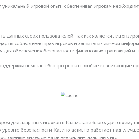
т уникальный игровой опыт, обеспечивая игрокам необходи
сть данных своих пользователей, так как является лицензир
дарты соблюдения прав игроков и защиты их личной информ
 для обеспечения безопасности финансовых транзакций и 
й поддержки помогает быстро решать любые возникающие пр
ором для азартных игроков в Казахстане благодаря своему ш
 уровню безопасности. Казино активно работает над улучш
 постоянным лидером на рынке онлайн-азартных игр.