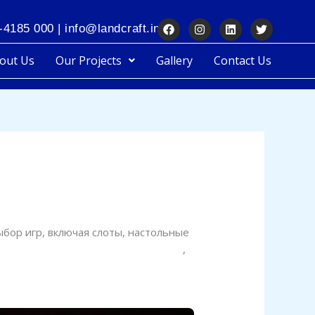
-4185 000 | info@landcraft.in
F
I
L
T
a
n
i
w
out Us
Our Projects
Gallery
Contact Us
c
s
n
i
e
t
k
t
b
a
e
t
o
g
d
e
o
r
i
r
k
a
n
m
бор игр, включая слоты, настольные
 в личный кабинет казино Казахстан
,