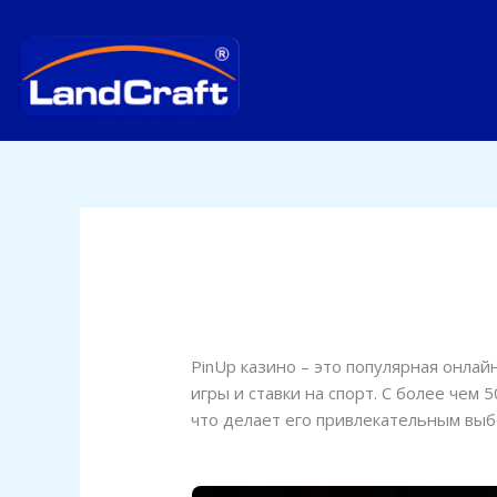
Skip
to
content
/
public
/ By
troomynds@gmail.com
PinUp казино – это популярная онла
игры и ставки на спорт. С более чем
что делает его привлекательным выб