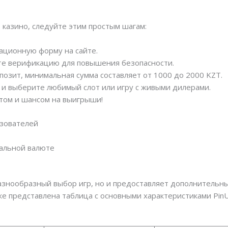
p казино, следуйте этим простым шагам:
ационную форму на сайте.
е верификацию для повышения безопасности.
озит, минимальная сумма составляет от 1000 до 2000 KZT.
и выберите любимый слот или игру с живыми дилерами.
том и шансом на выигрыши!
ьзователей
кальной валюте
разнообразный выбор игр, но и предоставляет дополнительн
е представлена таблица с основными характеристиками PinU