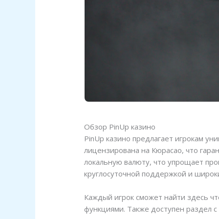
Обзор PinUp казино
PinUp казино предлагает игрокам ун
лицензирована на Кюрасао, что гара
локальную валюту, что упрощает проц
круглосуточной поддержкой и широк
Каждый игрок сможет найти здесь что
функциями. Также доступен раздел с