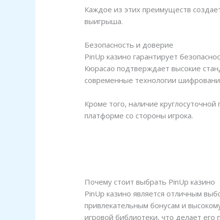
Каждое из этих преимуществ создае
выигрыша.
Безопасность и доверие
PinUp казино гарантирует безопасно
Кюрасао подтверждает высокие стан
современные технологии шифрования
Кроме того, наличие круглосуточно
платформе со стороны игрока.
Почему стоит выбрать PinUp казино
PinUp казино является отличным выб
привлекательным бонусам и высокому
игровой библиотеки, что делает его