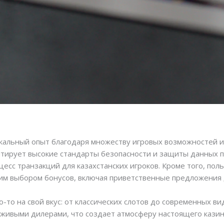
икальный опыт благодаря множеству игровых возможностей 
нтирует высокие стандарты безопасности и защиты данных 
есс транзакций для казахстанских игроков. Кроме того, пол
им выбором бонусов, включая приветственные предложения д
-то на свой вкус: от классических слотов до современных 
 живыми дилерами, что создает атмосферу настоящего казино