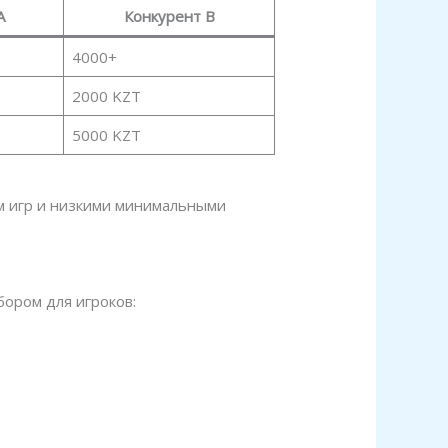
A
Конкурент B
4000+
2000 KZT
5000 KZT
ом игр и низкими минимальными
ором для игроков: