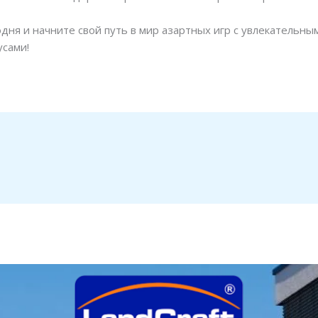
одня и начните свой путь в мир азартных игр с увлекательн
сами!