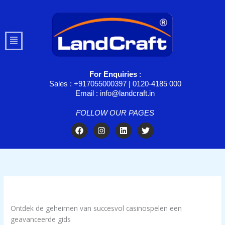
Skip
to
content
Menu
For Enquiries
:
Sales : +917055000397 | 0120-4185 000
Email : info@landcraft.in
FOLLOW OUR PAGES
F
I
L
T
a
n
i
w
c
s
n
i
e
t
k
t
b
a
e
t
o
g
d
e
o
r
i
r
k
a
n
/
public
/ By
troomynds@gmail.com
m
Ontdek de geheimen van succesvol casinospelen een
geavanceerde gids