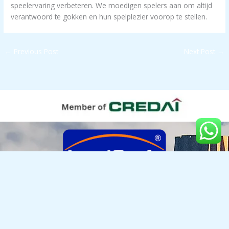
speelervaring verbeteren. We moedigen spelers aan om altijd
verantwoord te gokken en hun spelplezier voorop te stellen.
←
Previous Post
Next Post
→
LANDCRAFT DEVELOPERS PVT. LTD.
Golf Links, NH-24, Near Manipal Hospital, Village Mehrauli, Paragna Dasna, Ghaziabad, UP - 201002
Enquiries : +917055000397 | 0120-4185 000
info@landcraft.in