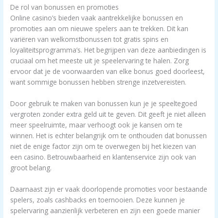
De rol van bonussen en promoties
Online casino’s bieden vaak aantrekkelijke bonussen en
promoties aan om nieuwe spelers aan te trekken. Dit kan
variëren van welkomstbonussen tot gratis spins en
loyaliteitsprogramma’s. Het begrijpen van deze aanbiedingen is
cruciaal om het meeste uit je speelervaring te halen. Zorg
ervoor dat je de voorwaarden van elke bonus goed doorleest,
want sommige bonussen hebben strenge inzetvereisten.
Door gebruik te maken van bonussen kun je je speeltegoed
vergroten zonder extra geld uit te geven. Dit geeft je niet alleen
meer speelruimte, maar verhoogt ook je kansen om te
winnen. Het is echter belangrijk om te onthouden dat bonussen
niet de enige factor zijn om te overwegen bij het kiezen van
een casino. Betrouwbaarheid en klantenservice zijn ook van
groot belang.
Daarnaast zijn er vaak doorlopende promoties voor bestaande
spelers, zoals cashbacks en toernooien. Deze kunnen je
spelervaring aanzienlijk verbeteren en zijn een goede manier