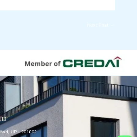
Next Post
→
ED
abad, UP - 201002