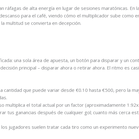
n ráfagas de alta energía en lugar de sesiones maratónicas. En la
descanso para el café, viendo cómo el multiplicador sube como e
la multitud se convierta en decepción.
icada: una sola área de apuesta, un botón para disparar y un cont
decisión principal – disparar ahora o retirar ahora. El ritmo es cas
 cantidad que puede variar desde €0.10 hasta €500, pero la may
das.
so multiplica el total actual por un factor (aproximadamente 1.92x 
r tus ganancias después de cualquier gol; cuanto más cerca esté
, los jugadores suelen tratar cada tiro como un experimento nuev