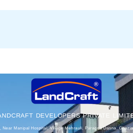
ANDCRAFT DEVELOPERS PRIVATE LIMIT
4, Near Manipal Hospital, Village Mehrauli, Paragna Dasna, Ghazi