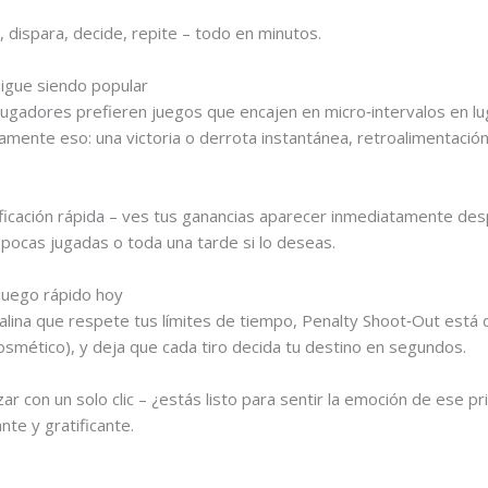
, dispara, decide, repite – todo en minutos.
sigue siendo popular
ugadores prefieren juegos que encajen en micro‑intervalos en l
mente eso: una victoria o derrota instantánea, retroalimentación 
atificación rápida – ves tus ganancias aparecer inmediatamente des
pocas jugadas o toda una tarde si lo deseas.
juego rápido hoy
nalina que respete tus límites de tiempo, Penalty Shoot‑Out está 
osmético), y deja que cada tiro decida tu destino en segundos.
 con un solo clic – ¿estás listo para sentir la emoción de ese pr
te y gratificante.