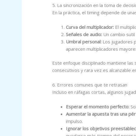
5. La sincronización en la toma de decis
En la práctica, el timing depende de una
Curva del multiplicador:
El multipl
Señales de audio:
Un cambio sutil 
Umbral personal:
Los jugadores pr
aparecen multiplicadores mayore
Este enfoque disciplinado mantiene las s
consecutivos y rara vez es alcanzable e
6. Errores comunes que te retrasan
Incluso en ráfagas cortas, algunos jug
Esperar el momento perfecto:
Sob
Aumentar la apuesta tras una pér
impulso.
Ignorar los objetivos preestablec
quedarse más tiempo del necesar