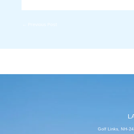
←
Previous Post
L
Golf Links, NH-2