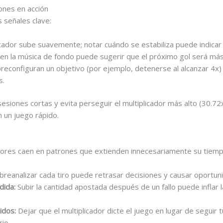
iones en acción
s señales clave:
icador sube suavemente; notar cuándo se estabiliza puede indicar 
en la música de fondo puede sugerir que el próximo gol será más d
econfiguran un objetivo (por ejemplo, detenerse al alcanzar 4x) y
s.
esiones cortas y evita perseguir el multiplicador más alto (30.72
n un juego rápido.
adores caen en patrones que extienden innecesariamente su tiemp
reanalizar cada tiro puede retrasar decisiones y causar oportun
dida:
Subir la cantidad apostada después de un fallo puede inflar 
idos:
Dejar que el multiplicador dicte el juego en lugar de seguir 
io.