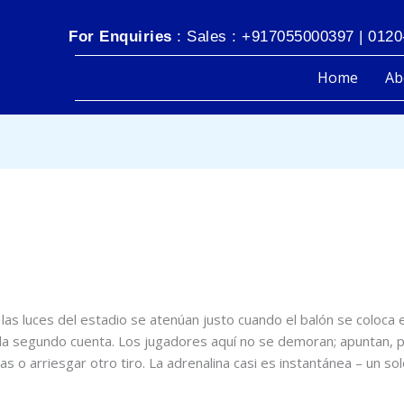
For Enquiries
: Sales : +917055000397 | 0120
Home
Ab
.com
las luces del estadio se atenúan justo cuando el balón se coloca e
a segundo cuenta. Los jugadores aquí no se demoran; apuntan, p
 o arriesgar otro tiro. La adrenalina casi es instantánea – un sol