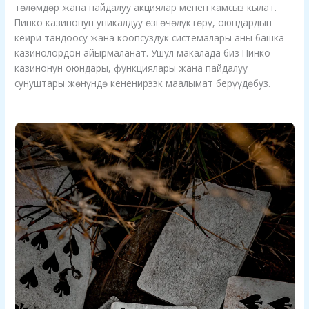
төлөмдөр жана пайдалуу акциялар менен камсыз кылат.
Пинко казинонун уникалдуу өзгөчөлүктөрү, оюндардын
кеңири тандоосу жана коопсуздук системалары аны башка
казинолордон айырмаланат. Ушул макалада биз Пинко
казинонун оюндары, функциялары жана пайдалуу
сунуштары жөнүндө кененирээк маалымат берүүдөбуз.