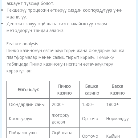
аккаунт түзсөңүз болот.
Текшерүү процессин өткөрүү сиздин коопсуздугуңуз үчүн
маанилүү.
Депозит салуу оңой жана сизге ылайыктуу төлөм
методдорун тандай аласыз.
Feature analysis
Пинко казинонун өзгөчөлүктөрүн жана оюндарын башка
платформалар менен салыштырып көрөлү. Төмөнкү
таблицада Пинко казинонун негизги өзгөчөлүктөрү
көрсөтүлгөн:
Пинко
Башка
Баска
Өзгөчөлүк
казино
казино
казино
Оюндардын саны
2000+
1500+
1800+
Жогорку
Коопсуздук
Орточо
Нормалдуу
деңгээл
Пайдаланушы
Оңой жана
Орточо
Кыйын