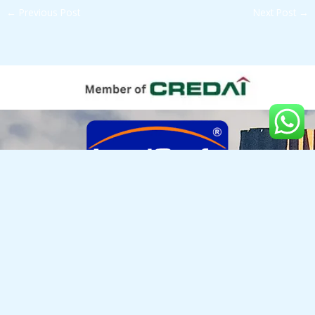
←
Previous Post
Next Post
→
LANDCRAFT DEVELOPERS PVT. LTD.
Golf Links, NH-24, Near Manipal Hospital, Village Mehrauli, Paragna Dasna, Ghaziabad, UP - 201002
Enquiries : +917055000397 | 0120-4185 000
info@landcraft.in