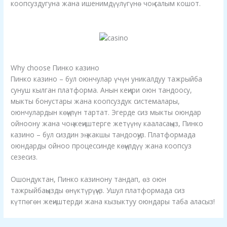
коопсуздугуна жана ишенимдүүлүгүнө чоң салым кошот.
Why choose Пинко казино
Пинко казино – бул оюнчулар үчүн уникалдуу тажрыйба
сунуш кылган платформа. Анын кеңири оюн тандоосу,
мыкты бонустары жана коопсуздук системалары,
оюнчулардын көңүлүн тартат. Эгерде сиз мыкты оюндар
ойноону жана чоң жеңиштерге жетүүнү кааласаңыз, Пинко
казино – бул сиздин эң жакшы тандооңуз. Платформада
оюндарды ойноо процессинде көңүлдүү жана коопсуз
сезесиз.
Ошондуктан, Пинко казинону тандап, өз оюн
тажрыйбаңызды өнүктүрүңүз. Ушул платформада сиз
күтпөгөн жеңиштерди жана кызыктуу оюндары таба аласыз!