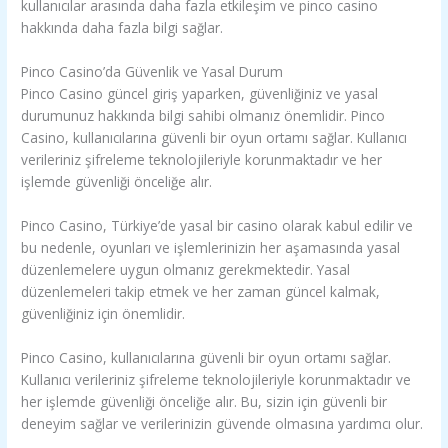
kullanıcılar arasında daha fazla etkileşim ve pinco casino
hakkında daha fazla bilgi sağlar.
Pinco Casino’da Güvenlik ve Yasal Durum
Pinco Casino güncel giriş yaparken, güvenliğiniz ve yasal
durumunuz hakkında bilgi sahibi olmanız önemlidir. Pinco
Casino, kullanıcılarına güvenli bir oyun ortamı sağlar. Kullanıcı
verileriniz şifreleme teknolojileriyle korunmaktadır ve her
işlemde güvenliği önceliğe alır.
Pinco Casino, Türkiye’de yasal bir casino olarak kabul edilir ve
bu nedenle, oyunları ve işlemlerinizin her aşamasında yasal
düzenlemelere uygun olmanız gerekmektedir. Yasal
düzenlemeleri takip etmek ve her zaman güncel kalmak,
güvenliğiniz için önemlidir.
Pinco Casino, kullanıcılarına güvenli bir oyun ortamı sağlar.
Kullanıcı verileriniz şifreleme teknolojileriyle korunmaktadır ve
her işlemde güvenliği önceliğe alır. Bu, sizin için güvenli bir
deneyim sağlar ve verilerinizin güvende olmasına yardımcı olur.