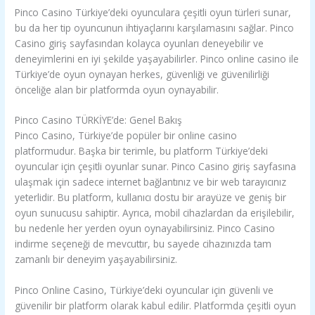
Pinco Casino Türkiye’deki oyunculara çeşitli oyun türleri sunar,
bu da her tip oyuncunun ihtiyaçlarını karşılamasını sağlar. Pinco
Casino giriş sayfasından kolayca oyunları deneyebilir ve
deneyimlerini en iyi şekilde yaşayabilirler. Pinco online casino ile
Türkiye’de oyun oynayan herkes, güvenliği ve güvenilirliği
önceliğe alan bir platformda oyun oynayabilir.
Pinco Casino TÜRKİYE’de: Genel Bakış
Pinco Casino, Türkiye’de popüler bir online casino
platformudur. Başka bir terimle, bu platform Türkiye’deki
oyuncular için çeşitli oyunlar sunar. Pinco Casino giriş sayfasına
ulaşmak için sadece internet bağlantınız ve bir web tarayıcınız
yeterlidir. Bu platform, kullanıcı dostu bir arayüze ve geniş bir
oyun sunucusu sahiptir. Ayrıca, mobil cihazlardan da erişilebilir,
bu nedenle her yerden oyun oynayabilirsiniz. Pinco Casino
indirme seçeneği de mevcuttır, bu sayede cihazınızda tam
zamanlı bir deneyim yaşayabilirsiniz.
Pinco Online Casino, Türkiye’deki oyuncular için güvenli ve
güvenilir bir platform olarak kabul edilir. Platformda çeşitli oyun