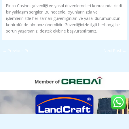
Pinco Casino, güvenliği ve yasal düzenlemeleri konusunda ciddi
bir yaklaşım sergiler. Bu nedenle, oyunlarınızda ve
işlemlerinizde her zaman güvenliğinizin ve yasal durumunuzun
kontrolünde olmanız önemlidir. Güvenliğinizle ilgili herhangi bir
sorun yaşarsanız, destek ekibine başvurabilirsiniz.
←
Previous Post
Next Post
→
LANDCRAFT DEVELOPERS PVT. LTD.