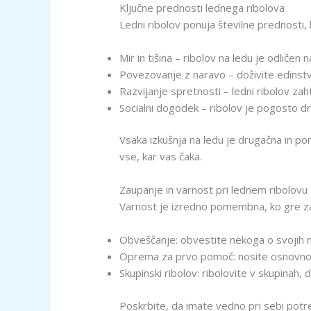
Ključne prednosti lednega ribolova
Ledni ribolov ponuja številne prednosti, 
Mir in tišina – ribolov na ledu je odliče
Povezovanje z naravo – doživite edinstv
Razvijanje spretnosti – ledni ribolov zah
Socialni dogodek – ribolov je pogosto dru
Vsaka izkušnja na ledu je drugačna in po
vse, kar vas čaka.
Zaupanje in varnost pri lednem ribolovu
Varnost je izredno pomembna, ko gre za 
Obveščanje: obvestite nekoga o svojih n
Oprema za prvo pomoč: nosite osnovno
Skupinski ribolov: ribolovite v skupinah,
Poskrbite, da imate vedno pri sebi potre