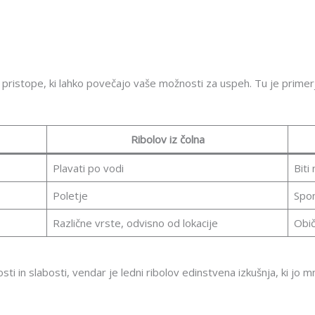
in pristope, ki lahko povečajo vaše možnosti za uspeh. Tu je primerj
Ribolov iz čolna
Plavati po vodi
Biti 
Poletje
Spom
Različne vrste, odvisno od lokacije
Obič
 in slabosti, vendar je ledni ribolov edinstvena izkušnja, ki jo m