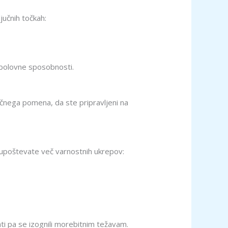
jučnih točkah:
ribolovne sposobnosti.
jučnega pomena, da ste pripravljeni na
 upoštevate več varnostnih ukrepov:
ati pa se izognili morebitnim težavam.