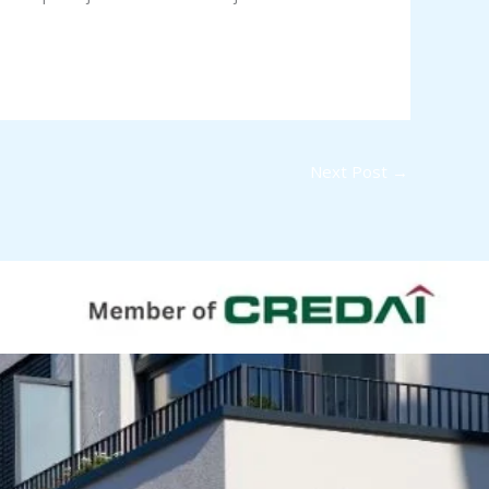
Next Post
→