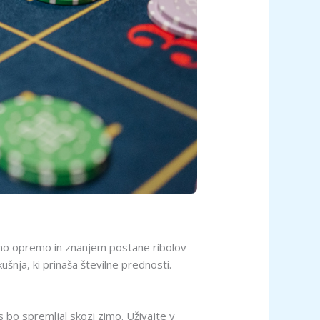
vilno opremo in znanjem postane ribolov
kušnja, ki prinaša številne prednosti.
s bo spremljal skozi zimo. Uživajte v