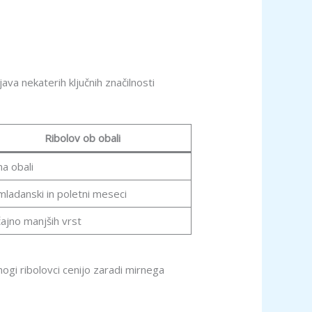
ava nekaterih ključnih značilnosti
Ribolov ob obali
na obali
ladanski in poletni meseci
ajno manjših vrst
nogi ribolovci cenijo zaradi mirnega