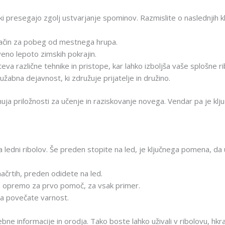
ki presegajo zgolj ustvarjanje spominov. Razmislite o naslednjih kl
n način za pobeg od mestnega hrupa.
eno lepoto zimskih pokrajin.
teva različne tehnike in pristope, kar lahko izboljša vaše splošne 
žabna dejavnost, ki združuje prijatelje in družino.
nuja priložnosti za učenje in raziskovanje novega. Vendar pa je kl
ledni ribolov. Še preden stopite na led, je ključnega pomena, da
ačrtih, preden odidete na led.
 opremo za prvo pomoč, za vsak primer.
 da povečate varnost.
bne informacije in orodja. Tako boste lahko uživali v ribolovu, hkr