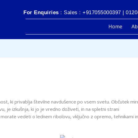
For Enquiries
: Sales : +917055000397 | 0120
Home
Ab
vnost, ki privablja številne navdušence po vsem svetu. Občutek mir
 je izkušnja, ki jo je vredno doživeti, in na spletni strani
icefishi
r morate vedeti o lednem ribolovu, vključno z opremo, tehnikami i