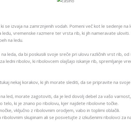
 ki se izvaja na zamrznjenih vodah. Pomeni več kot le sedenje na l
 ledu, vremenske razmere ter vrsta rib, ki jih nameravate uloviti
peh na ledu.
 na leda, da bi poskusili svoje sreče pri ulovu različnih vrst rib, 
za ledni ribolov, ki ribolovcem olajšajo iskanje rib, spremljanje v
tukaj nekaj korakov, ki jih morate slediti, da se pripravite na svoj
a led, morate zagotoviti, da je led dovolj debel za vašo varnost, 
o telo, ki je znano po ribolovu, kjer najdete ribolovne točke.
čke, vključno z ribolovnim orodjem, vabo in toplimi oblačili.
 ribolovnim skupinam ali se posvetujte z izkušenimi ribolovci za na