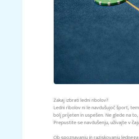
Zakaj izbrati ledni ribolov?
Ledni ribolov ni le navdušujoč šport, tem
bolj prijeten in uspešen. Ne glede na to, 
Prepustite se navdušenju, uživajte v ča
Ob spoznavanju in raziskovanju lednega ri