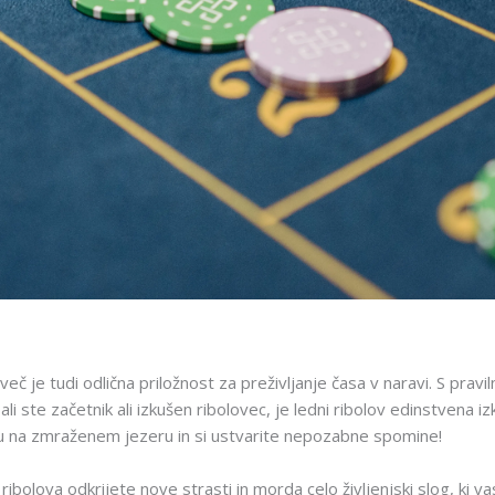
več je tudi odlična priložnost za preživljanje časa v naravi. S pra
ali ste začetnik ali izkušen ribolovec, je ledni ribolov edinstvena iz
ju na zmraženem jezeru in si ustvarite nepozabne spomine!
bolova odkrijete nove strasti in morda celo življenjski slog, ki va