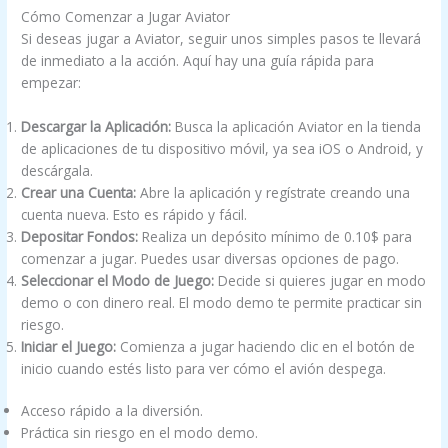
Cómo Comenzar a Jugar Aviator
Si deseas jugar a Aviator, seguir unos simples pasos te llevará
de inmediato a la acción. Aquí hay una guía rápida para
empezar:
Descargar la Aplicación:
Busca la aplicación Aviator en la tienda
de aplicaciones de tu dispositivo móvil, ya sea iOS o Android, y
descárgala.
Crear una Cuenta:
Abre la aplicación y regístrate creando una
cuenta nueva. Esto es rápido y fácil.
Depositar Fondos:
Realiza un depósito mínimo de 0.10$ para
comenzar a jugar. Puedes usar diversas opciones de pago.
Seleccionar el Modo de Juego:
Decide si quieres jugar en modo
demo o con dinero real. El modo demo te permite practicar sin
riesgo.
Iniciar el Juego:
Comienza a jugar haciendo clic en el botón de
inicio cuando estés listo para ver cómo el avión despega.
Acceso rápido a la diversión.
Práctica sin riesgo en el modo demo.