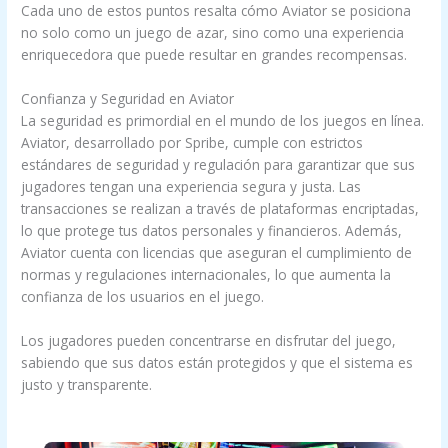
Cada uno de estos puntos resalta cómo Aviator se posiciona
no solo como un juego de azar, sino como una experiencia
enriquecedora que puede resultar en grandes recompensas.
Confianza y Seguridad en Aviator
La seguridad es primordial en el mundo de los juegos en línea.
Aviator, desarrollado por Spribe, cumple con estrictos
estándares de seguridad y regulación para garantizar que sus
jugadores tengan una experiencia segura y justa. Las
transacciones se realizan a través de plataformas encriptadas,
lo que protege tus datos personales y financieros. Además,
Aviator cuenta con licencias que aseguran el cumplimiento de
normas y regulaciones internacionales, lo que aumenta la
confianza de los usuarios en el juego.
Los jugadores pueden concentrarse en disfrutar del juego,
sabiendo que sus datos están protegidos y que el sistema es
justo y transparente.