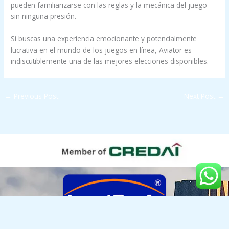
pueden familiarizarse con las reglas y la mecánica del juego
sin ninguna presión.
Si buscas una experiencia emocionante y potencialmente
lucrativa en el mundo de los juegos en línea, Aviator es
indiscutiblemente una de las mejores elecciones disponibles.
←
Previous Post
Next Post
→
LANDCRAFT DEVELOPERS PVT. LTD.