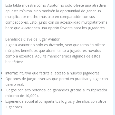
Esta tabla muestra cómo Aviator no solo ofrece una atractiva
apuesta mínima, sino también la oportunidad de ganar un
multiplicador mucho más alto en comparación con sus
competidores. Esto, junto con su accesibilidad multiplataforma,
hace que Aviator sea una opción favorita para los jugadores.
Beneficios Clave de Jugar Aviator
Jugar a Aviator no solo es divertido, sino que también ofrece
múltiples beneficios que atraen tanto a jugadores novatos
como a expertos. Aquí te mencionamos algunos de estos
beneficios:
Interfaz intuitiva que facilita el acceso a nuevos jugadores.
Opciones de juego diversas que permiten practicar y jugar con
dinero real.
Juegos con alto potencial de ganancias gracias al multiplicador
máximo de 10,000x.
Experiencia social al compartir tus logros y desafíos con otros
jugadores.